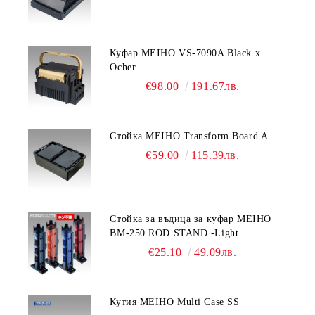
Куфар MEIHO VS-7090A Black x
Ocher
€98.00
191.67лв.
Стойка MEIHO Transform Board A
€59.00
115.39лв.
Стойка за въдица за куфар MEIHO
BM-250 ROD STAND -Light
Blue/Black color
€25.10
49.09лв.
Кутия MEIHO Multi Case SS