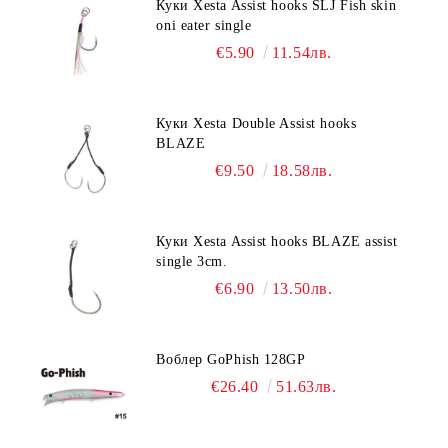
Куки Xesta Assist hooks SLJ Fish skin
oni eater single
€5.90
11.54лв.
Куки Xesta Double Assist hooks
BLAZE
€9.50
18.58лв.
Куки Xesta Assist hooks BLAZE assist
single 3cm.
€6.90
13.50лв.
Воблер GoPhish 128GP
€26.40
51.63лв.