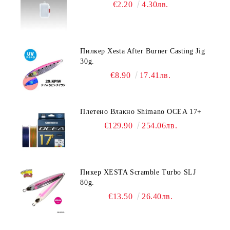
€2.20
4.30лв.
Пилкер Xesta After Burner Casting Jig
30g.
€8.90
17.41лв.
Плетено Влакно Shimano OCEA 17+
€129.90
254.06лв.
Пикер XESTA Scramble Turbo SLJ
80g.
€13.50
26.40лв.