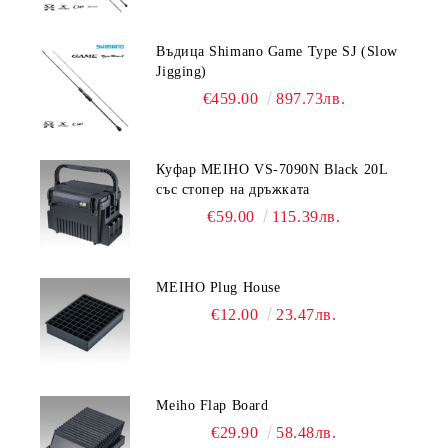
Въдица Shimano Game Type SJ (Slow
Jigging)
€459.00
897.73лв.
Куфар MEIHO VS-7090N Black 20L
със стопер на дръжката
€59.00
115.39лв.
MEIHO Plug House
€12.00
23.47лв.
Meiho Flap Board
€29.90
58.48лв.