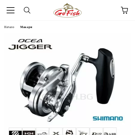
Начало
Макари