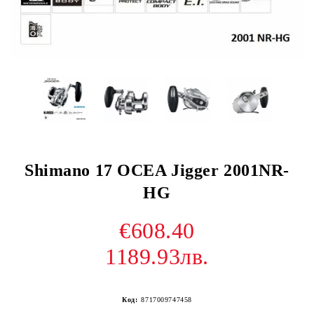
Shimano 17 OCEA Jigger 2001NR-
HG
€608.40
1189.93лв.
Код:
8717009747458