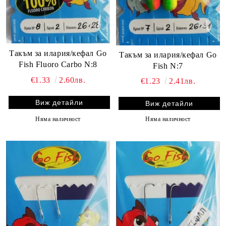
Такъм за илария/кефал Go
Такъм за илария/кефал Go
Fish Fluoro Carbo N:8
Fish N:7
€1.33
2.60лв.
€1.23
2.41лв.
Виж детайли
Виж детайли
Няма наличност
Няма наличност