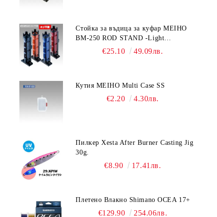
Стойка за въдица за куфар MEIHO
BM-250 ROD STAND -Light
Blue/Black color
€25.10
49.09лв.
Кутия MEIHO Multi Case SS
€2.20
4.30лв.
Пилкер Xesta After Burner Casting Jig
30g.
€8.90
17.41лв.
Плетено Влакно Shimano OCEA 17+
€129.90
254.06лв.