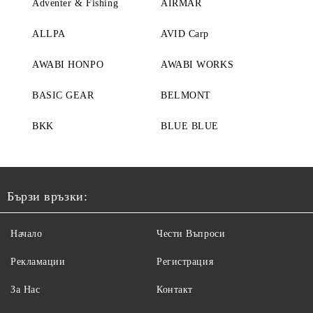
Adventer & Fishing
AIRMAR
ALLPA
AVID Carp
AWABI HONPO
AWABI WORKS
BASIC GEAR
BELMONT
BKK
BLUE BLUE
Бързи връзки:
Начало
Чести Въпроси
Рекламации
Регистрация
За Нас
Контакт