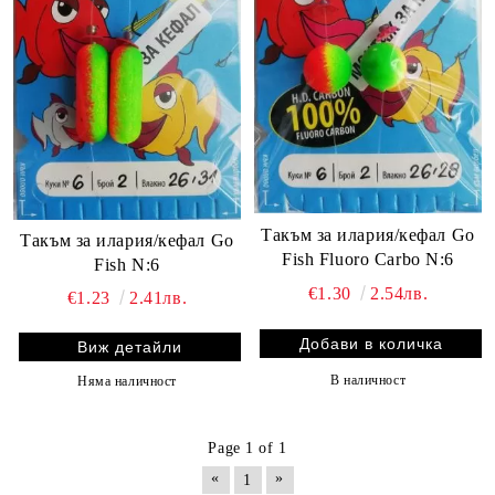
Такъм за илария/кефал Go
Такъм за илария/кефал Go
Fish Fluoro Carbo N:6
Fish N:6
€1.30
2.54лв.
€1.23
2.41лв.
Виж детайли
В наличност
Няма наличност
Page 1 of 1
«
»
1