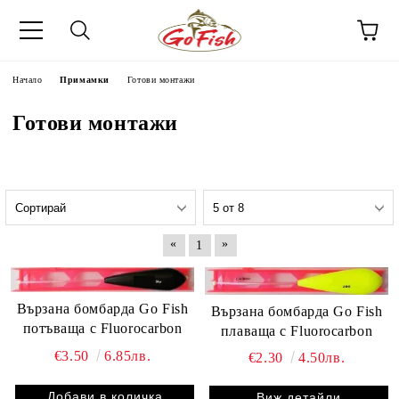
Начало
Примамки
Готови монтажи
Готови монтажи
«
»
1
Вързана бомбарда Go Fish
Вързана бомбарда Go Fish
потъваща с Fluorocarbon
плаваща с Fluorocarbon
€3.50
6.85лв.
€2.30
4.50лв.
Виж детайли