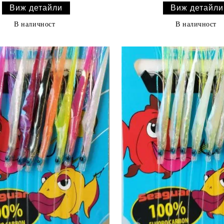
Виж детайли
Виж детайли
В наличност
В наличност