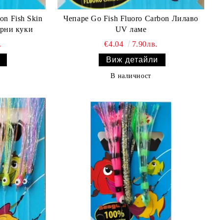
on Fish Skin
Чепаре Go Fish Fluoro Carbon Лилаво
ерни куки
UV ламе
.
€4.04
7.90лв.
Виж детайли
В наличност