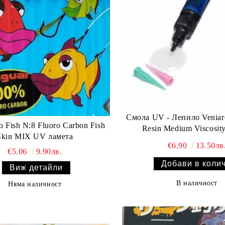
Смола UV - Лепило Veniar
 Fish N:8 Fluoro Carbon Fish
Resin Medium Viscosity
Skin MIX UV ламета
€6.90
13.50лв
€5.06
9.90лв.
Виж детайли
В наличност
Няма наличност