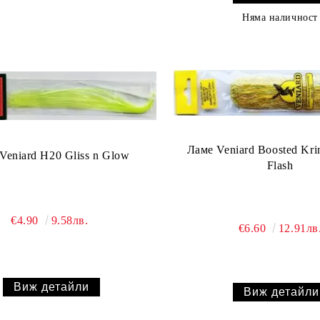
Няма наличност
Ламе Veniard Boosted Krin
Veniard H20 Gliss n Glow
Flash
€4.90
9.58лв.
€6.60
12.91лв
Виж детайли
Виж детайли