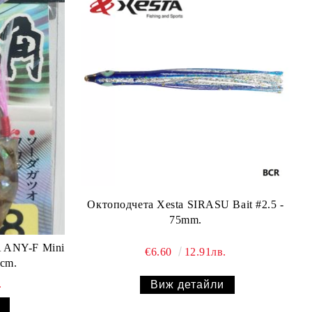
Октоподчета Xesta SIRASU Bait #2.5 -
75mm.
 ANY-F Mini
€6.60
12.91лв.
cm.
.
Виж детайли