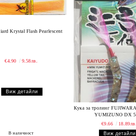
ard Krystal Flash Pearlescent
€4.90
9.58лв.
Виж детайли
Кука за тролинг FUJIWARA
YUMIZUNO DX 5
€9.66
18.89лв
В наличност
Виж детайли