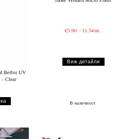
Ламе Veniard Micro Flash
€5.90
11.54лв.
Виж детайли
d Betfor UV
 - Clear
.
В наличност