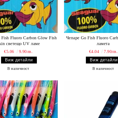
 Fish Fluoro Carbon Glow Fish
Чепаре Go Fish Fluoro Ca
kin светещо UV ламе
ламета
€5.06
9.90лв.
€4.04
7.90лв.
Виж детайли
Виж детайли
В наличност
В наличност