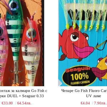
онтаж за калмари Go Fish с
Чепаре Go Fish Fluoro Ca
рки DUEL + Seaguar 0.33
UV ламе
€33.00
64.54лв.
€4.04
7.90лв.