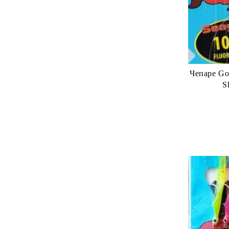
Чепаре Go
S