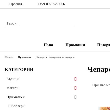
Профил
+359 897 879 066
Ново
Промоции
Проду
Начало
Примамки
Чепарета / материали за чепарета
Чепаре
КАТЕГОРИИ
Въдици
При нас мо
Спининг
Макари
Кастинг
Макари с преден аванс
Примамки
Фидер
Макари със заден аванс
Воблери