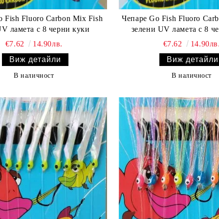
 Fish Fluoro Carbon Mix Fish
Чепаре Go Fish Fluoro Carb
UV ламета с 8 черни куки
зелени UV ламета с 8 ч
€7.62
14.90лв.
€7.62
14.90лв
Виж детайли
Виж детайли
В наличност
В наличност