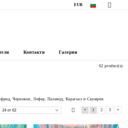
EUR
тели
Контакти
Галерии
62 product(s)
Сафрид, Чернокоп, Лефер, Паламуд, Карагьоз и Скумрия
«
»
1
2
3