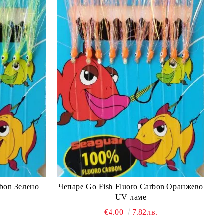
rbon Зелено
Чепаре Go Fish Fluoro Carbon Оранжево
UV ламе
€4.00
7.82лв.