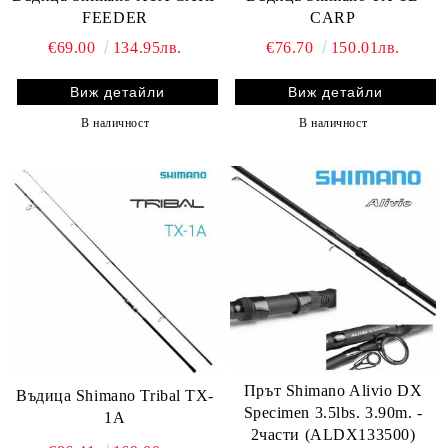
FEEDER
CARP
€69.00
134.95лв.
€76.70
150.01лв.
Виж детайли
Виж детайли
В наличност
В наличност
Прът Shimano Alivio DX
Въдица Shimano Tribal TX-
Specimen 3.5lbs. 3.90m. -
1А
2части (ALDX133500)