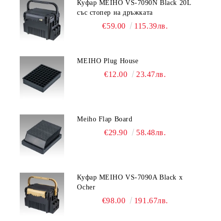
Куфар MEIHO VS-7090N Black 20L
със стопер на дръжката
€59.00
115.39лв.
MEIHO Plug House
€12.00
23.47лв.
Meiho Flap Board
€29.90
58.48лв.
Куфар MEIHO VS-7090A Black x
Ocher
€98.00
191.67лв.