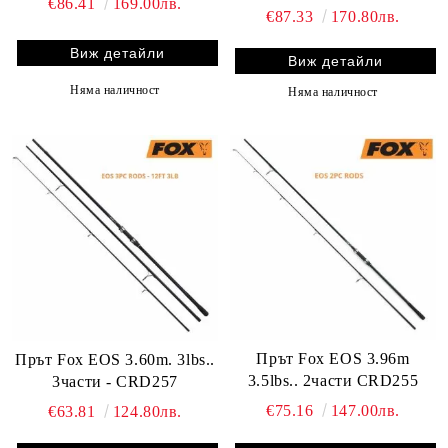
€86.41
169.00лв.
€87.33
170.80лв.
Виж детайли
Виж детайли
Няма наличност
Няма наличност
Прът Fox EOS 3.96m
Прът Fox EOS 3.60m. 3lbs..
3.5lbs.. 2части CRD255
3части - CRD257
€75.16
147.00лв.
€63.81
124.80лв.