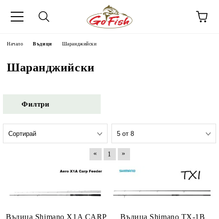
Начало
Въдици
Шаранджийски
Шаранджийски
Филтри
«
»
1
Въдица Shimano X1A CARP
Въдица Shimano TX-1B