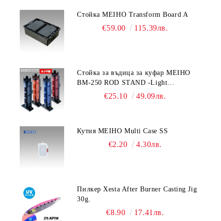
Стойка MEIHO Transform Board A
€59.00
115.39лв.
Стойка за въдица за куфар MEIHO
BM-250 ROD STAND -Light
Blue/Black color
€25.10
49.09лв.
Кутия MEIHO Multi Case SS
€2.20
4.30лв.
Пилкер Xesta After Burner Casting Jig
30g.
€8.90
17.41лв.