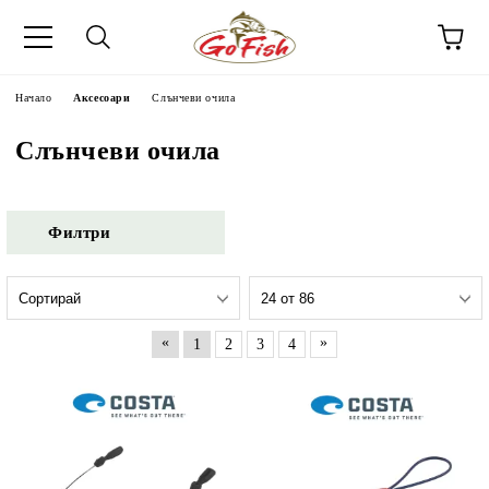
Начало
Аксесоари
Слънчеви очила
Слънчеви очила
Филтри
«
»
1
2
3
4