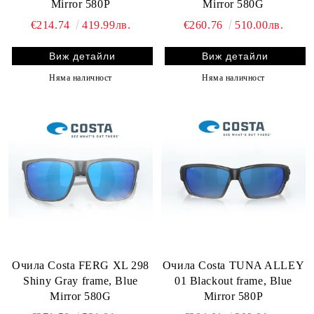
Mirror 580P
Mirror 580G
€214.74
419.99лв.
€260.76
510.00лв.
Виж детайли
Виж детайли
Няма наличност
Няма наличност
Очила Costa FERG XL 298
Очила Costa TUNA ALLEY
Shiny Gray frame, Blue
01 Blackout frame, Blue
Mirror 580G
Mirror 580P