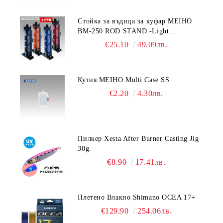
Стойка за въдица за куфар MEIHO
BM-250 ROD STAND -Light
Blue/Black color
€25.10
49.09лв.
Кутия MEIHO Multi Case SS
€2.20
4.30лв.
Пилкер Xesta After Burner Casting Jig
30g.
€8.90
17.41лв.
Плетено Влакно Shimano OCEA 17+
€129.90
254.06лв.