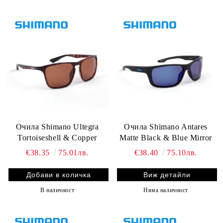
Очила Shimano Ultegra
Очила Shimano Antares
Tortoiseshell & Copper
Matte Black & Blue Mirror
€38.35
75.01лв.
€38.40
75.10лв.
Виж детайли
В наличност
Няма наличност