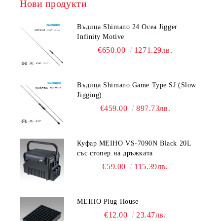
Нови продукти
Въдица Shimano 24 Ocea Jigger
Infinity Motive
€650.00
1271.29лв.
Въдица Shimano Game Type SJ (Slow
Jigging)
€459.00
897.73лв.
Куфар MEIHO VS-7090N Black 20L
със стопер на дръжката
€59.00
115.39лв.
MEIHO Plug House
€12.00
23.47лв.