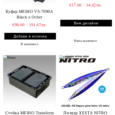
€17.60
34.42лв.
Куфар MEIHO VS-7090A
Black x Ocher
Виж детайли
€98.00
191.67лв.
Няма наличност
В наличност
Стойка MEIHO Transform
Пилкер XESTA NITRO