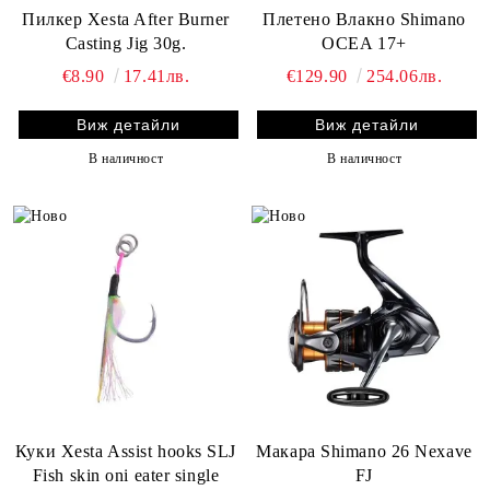
Пилкер Xesta After Burner
Плетено Влакно Shimano
Casting Jig 30g.
OCEA 17+
€8.90
17.41лв.
€129.90
254.06лв.
Виж детайли
Виж детайли
В наличност
В наличност
Куки Xesta Assist hooks SLJ
Макара Shimano 26 Nexave
Fish skin oni eater single
FJ