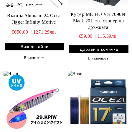
Куфар MEIHO VS-7090N
Въдица Shimano 24 Ocea
Black 20L със стопер на
Jigger Infinity Motive
дръжката
€650.00
1271.29лв.
€59.00
115.39лв.
Виж детайли
В наличност
В наличност