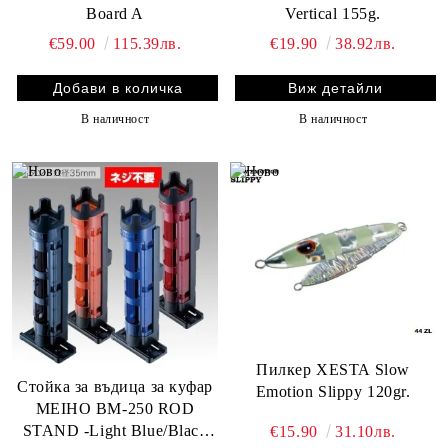
Board A
Vertical 155g.
€59.00
115.39лв.
€19.90
38.92лв.
Виж детайли
В наличност
В наличност
Пилкер XESTA Slow
Стойка за въдица за куфар
Emotion Slippy 120gr.
MEIHO BM-250 ROD
STAND -Light Blue/Black
€15.90
31.10лв.