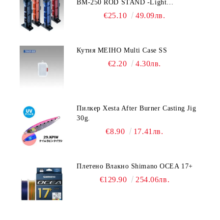
BM-250 ROD STAND -Light
Blue/Black color
€25.10
49.09лв.
Кутия MEIHO Multi Case SS
€2.20
4.30лв.
Пилкер Xesta After Burner Casting Jig
30g.
€8.90
17.41лв.
Плетено Влакно Shimano OCEA 17+
€129.90
254.06лв.