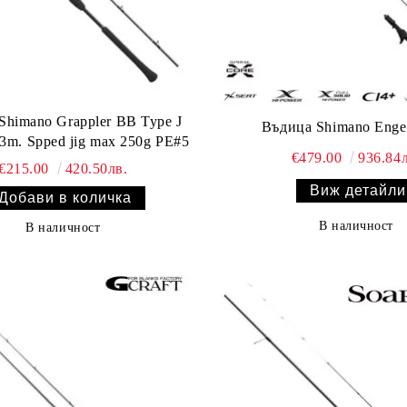
Shimano Grappler BB Type J
Въдица Shimano Enge
3m. Spped jig max 250g PE#5
€479.00
936.84л
€215.00
420.50лв.
Виж детайли
В наличност
В наличност