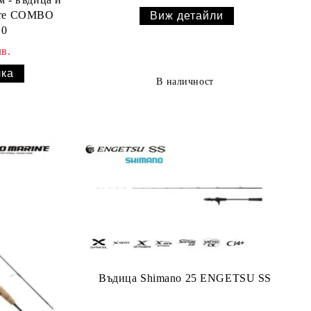
Core COMBO
Виж детайли
10
в.
В наличност
Въдица Shimano 25 ENGETSU SS