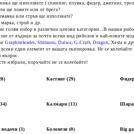
ника ще използвате ( спининг, плувка, фидер, джигинг, тро
ли ще ловите или от брега?
имамка или стръв ще използвате?
марка, строй и др.
е голям избор в различни ценови категории. .В нашия рибо
зие от въдици за почти всеки вид риболов и най-новите мо
не
Graphiteleader
,
Shimano
,
Daiwa
,
G-Craf
t,
Dragon
, Xesta и д
 всеки един елемент от вашата екипировка. Не се колебайте
 въпрос.
сте избрали, поръчайте не се колебайте!
28)
Кастинг (29)
Фидер
34)
Калмари (13)
Шаран
 водачи (3)
Болонези (0)
Big ga