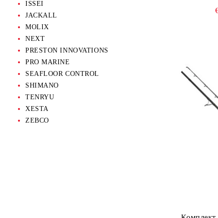
ISSEI
JACKALL
Drag Grease
Ножове
MOLIX
Oil
Колани
NEXT
PRESTON INNOVATIONS
Coating
Бомбарди
PRO MARINE
SEAFLOOR CONTROL
SHIMANO
TENRYU
XESTA
ZEBCO
Комплект 