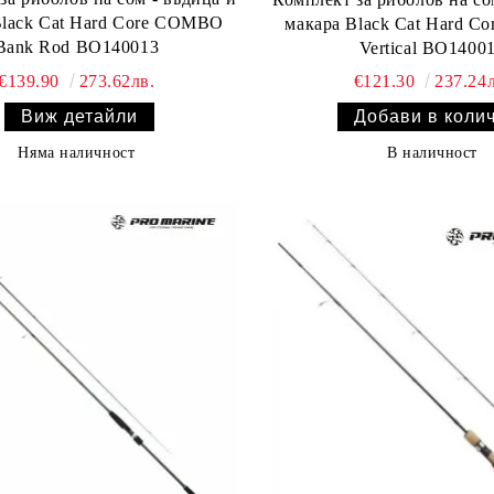
Black Cat Hard Core COMBO
макара Black Cat Hard 
Bank Rod BO140013
Vertical BO1400
€139.90
273.62лв.
€121.30
237.24л
Виж детайли
Няма наличност
В наличност