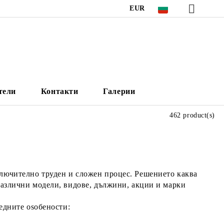
EUR
тели
Контакти
Галерии
462 product(s)
ключително труден и сложен процес. Решението каква
 различни модели, видове, дължини, акции и марки
ледните оsобености: