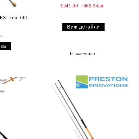
€341.00
666.94лв.
S Trout 60L
Виж детайли
.
В наличност