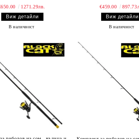
€650.00
1271.29лв.
€459.00
897.73л
Виж детайли
Виж детайли
В наличност
В наличност
за риболов на сом - въдица и
Комплект за риболов на со