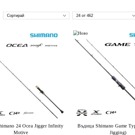
imano 24 Ocea Jigger Infinity
Въдица Shimano Game Typ
Motive
Jigging)