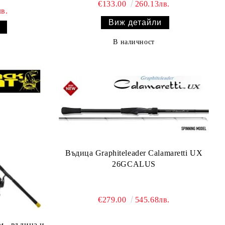
€133.00
260.13лв.
в.
Виж детайли
В наличност
Въдица Graphiteleader Calamaretti UX
26GCALUS
€279.00
545.68лв.
м - въдица и