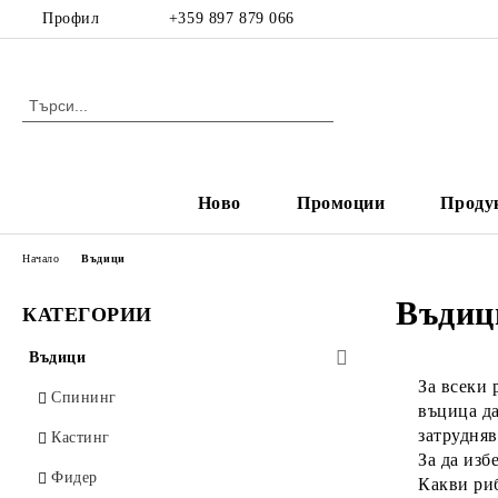
Профил
+359 897 879 066
Ново
Промоции
Проду
Начало
Въдици
Въдиц
КАТЕГОРИИ
Въдици
За всеки
Спининг
въцица да
затрудня
Кастинг
За да изб
Фидер
Какви риб