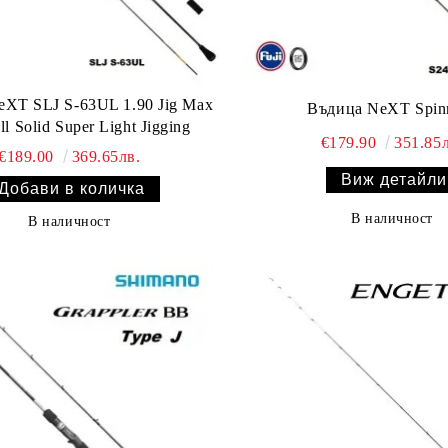
 SLJ S-63UL 1.90 Jig Max
Въдица NeXT Spin
ll Solid Super Light Jigging
€179.90
351.85л
€189.00
369.65лв.
Виж детайли
В наличност
В наличност