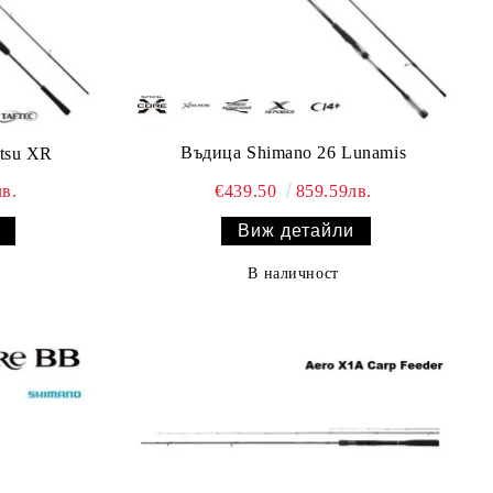
Въдица Shimano 26 Lunamis
tsu XR
€439.50
859.59лв.
в.
Виж детайли
В наличност