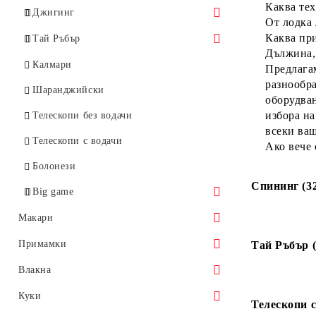
Каква тех
Джигинг
От лодка 
Каква пр
Slow Jigging
Тай Ръбър
Дължина, 
Fast Jigging
Спининг / за спинингова макара
Калмари
Предлагам
разнообра
Shore Jigging
Кастинг / За мултипликатор
Шаранджийски
оборудва
Light jigging
избора на
Телескопи без водачи
всеки ваш
Телескопи с водачи
Ако вече 
Болонези
Спининг (3
Big game
Тролинг
Макари
Кастинг
Макари с преден аванс
Примамки
Тай Ръбър (
Макари със заден аванс
Воблери
Влакна
Мултипликатори
Тай ръбър
Монофилни Влакна
Куки
Телескопи с