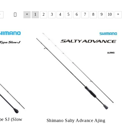
«
»
1
2
3
4
5
6
7
8
9
10
e SJ (Slow
Shimano Salty Advance Ajing