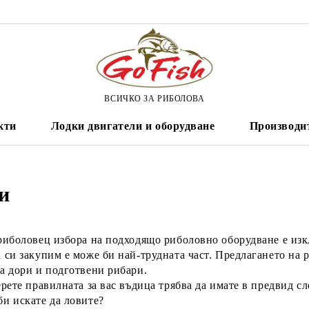
ВСИЧКО ЗА РИБОЛОВА
кти
Лодки двигатели и оборудване
Производи
и
 риболовец избора на подходящо риболовно оборудване е из
 си закупим е може би най-трудната част. Предлагането на
ва дори и подготвени рибари.
ерете правилната за вас въдица трябва да имате в предвид с
и искате да ловите?