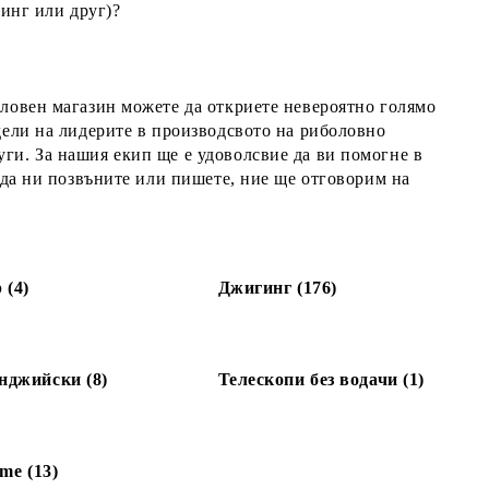
линг или друг)?
ловен магазин можете да откриете невероятно голямо
дели на лидерите в производсвото на риболовно
руги. За нашия екип ще е удоволсвие да ви помогне в
 да ни позвъните или пишете, ние ще отговорим на
 (4)
Джигинг (176)
джийски (8)
Телескопи без водачи (1)
me (13)