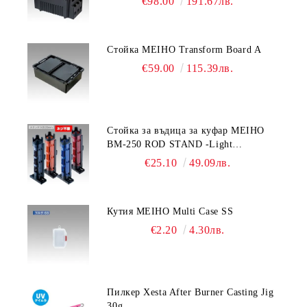
€98.00
191.67лв.
Стойка MEIHO Transform Board A
€59.00
115.39лв.
Стойка за въдица за куфар MEIHO
BM-250 ROD STAND -Light
Blue/Black color
€25.10
49.09лв.
Кутия MEIHO Multi Case SS
€2.20
4.30лв.
Пилкер Xesta After Burner Casting Jig
30g.