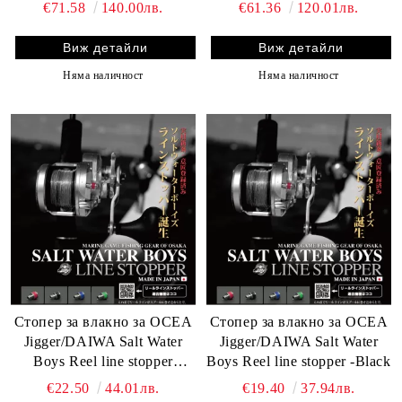
€71.58
140.00лв.
€61.36
120.01лв.
Виж детайли
Виж детайли
Няма наличност
Няма наличност
Стопер за влакно за OCEA
Стопер за влакно за OCEA
Jigger/DAIWA Salt Water
Jigger/DAIWA Salt Water
Boys Reel line stopper
Boys Reel line stopper -Black
LONG VERSION-Black
€22.50
44.01лв.
€19.40
37.94лв.