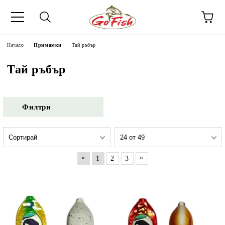
Начало
Примамки
Тай ръбър
Тай ръбър
Филтри
«
»
1
2
3