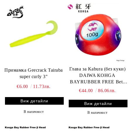
Глава за Kabura (без куки)
Примамка Geecrack Tairaba
DAIWA KOHGA
super curly 3"
BAYRUBBER FREE Beta
€6.00
11.73лв.
TG head 150gr.
€44.00
86.06лв.
Виж детайли
Виж детайли
В наличност
В наличност