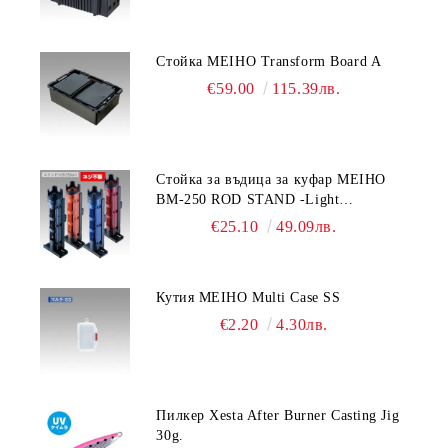
Стойка MEIHO Transform Board A
€59.00
115.39лв.
Стойка за въдица за куфар MEIHO
BM-250 ROD STAND -Light
Blue/Black color
€25.10
49.09лв.
Кутия MEIHO Multi Case SS
€2.20
4.30лв.
Пилкер Xesta After Burner Casting Jig
30g.