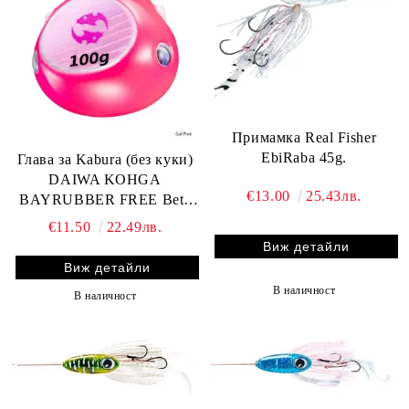
Примамка Real Fisher
EbiRaba 45g.
Глава за Kabura (без куки)
DAIWA KOHGA
€13.00
25.43лв.
BAYRUBBER FREE Beta
HEAD 150gr.
€11.50
22.49лв.
Виж детайли
Виж детайли
В наличност
В наличност