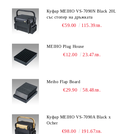
Куфар MEIHO VS-7090N Black 20L
със стопер на дръжката
€59.00
115.39лв.
MEIHO Plug House
€12.00
23.47лв.
Meiho Flap Board
€29.90
58.48лв.
Куфар MEIHO VS-7090A Black x
Ocher
€98.00
191.67лв.