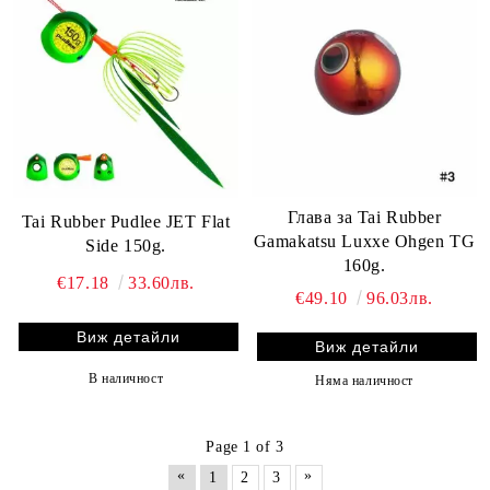
Глава за Tai Rubber
Tai Rubber Pudlee JET Flat
Gamakatsu Luxxe Ohgen TG
Side 150g.
160g.
€17.18
33.60лв.
€49.10
96.03лв.
Виж детайли
Виж детайли
В наличност
Няма наличност
Page 1 of 3
«
»
1
2
3