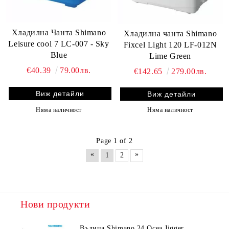
Хладилна Чанта Shimano
Хладилна чанта Shimano
Leisure cool 7 LC-007 - Sky
Fixcel Light 120 LF-012N
Blue
Lime Green
€40.39
79.00лв.
€142.65
279.00лв.
Виж детайли
Виж детайли
Няма наличност
Няма наличност
Page 1 of 2
«
»
1
2
Нови продукти
Въдица Shimano 24 Ocea Jigger