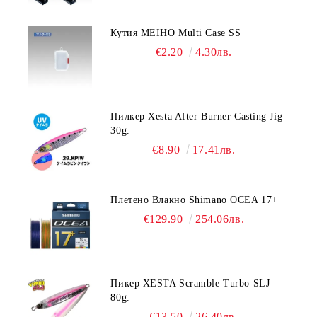
Кутия MEIHO Multi Case SS
€2.20
4.30лв.
Пилкер Xesta After Burner Casting Jig
30g.
€8.90
17.41лв.
Плетено Влакно Shimano OCEA 17+
€129.90
254.06лв.
Пикер XESTA Scramble Turbo SLJ
80g.
€13.50
26.40лв.