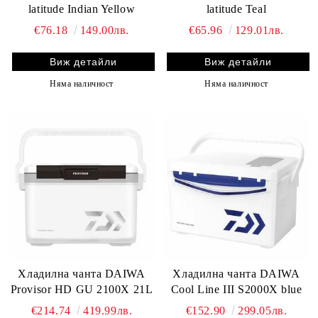
latitude Indian Yellow
latitude Teal
€76.18
149.00лв.
€65.96
129.01лв.
Виж детайли
Виж детайли
Няма наличност
Няма наличност
Хладилна чанта DAIWA
Хладилна чанта DAIWA
Provisor HD GU 2100X 21L
Cool Line III S2000X blue
€214.74
419.99лв.
€152.90
299.05лв.