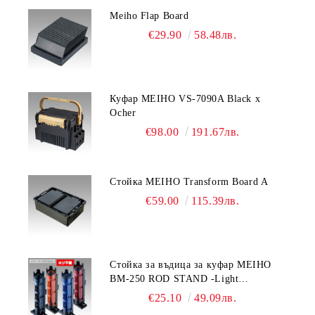
Meiho Flap Board
€29.90
58.48лв.
Куфар MEIHO VS-7090A Black x
Ocher
€98.00
191.67лв.
Стойка MEIHO Transform Board A
€59.00
115.39лв.
Стойка за въдица за куфар MEIHO
BM-250 ROD STAND -Light
Blue/Black color
€25.10
49.09лв.