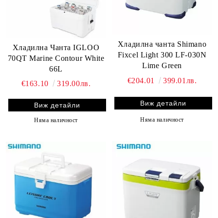
Хладилна чанта Shimano
Хладилна Чанта IGLOO
Fixcel Light 300 LF-030N
70QT Marine Contour White
Lime Green
66L
€204.01
399.01лв.
€163.10
319.00лв.
Виж детайли
Виж детайли
Няма наличност
Няма наличност