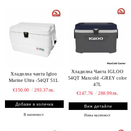
Хладилна Чанта IGLOO
Хладилна чанта Igloo
54QT Maxcold -GREY color
Marine Ultra -54QT 51L
47L
€150.00
293.37лв.
€147.76
288.99лв.
Виж детайли
В наличност
Няма наличност