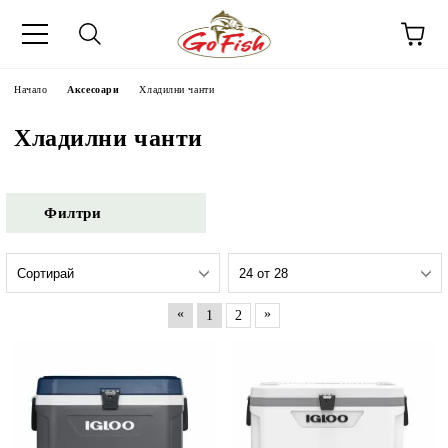
Начало
Аксесоари
Хладилни чанти
Хладилни чанти
Филтри
«
»
1
2