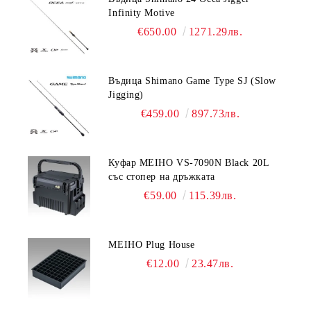
Infinity Motive
€650.00
1271.29лв.
Въдица Shimano Game Type SJ (Slow
Jigging)
€459.00
897.73лв.
Куфар MEIHO VS-7090N Black 20L
със стопер на дръжката
€59.00
115.39лв.
MEIHO Plug House
€12.00
23.47лв.