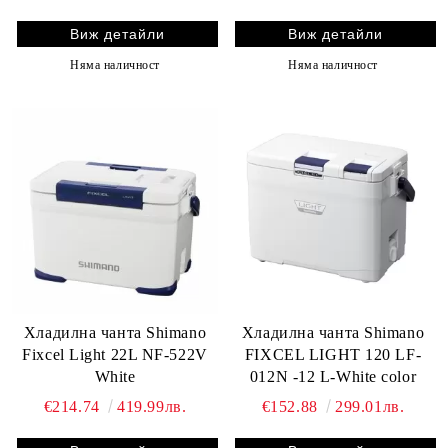
Виж детайли
Виж детайли
Няма наличност
Няма наличност
Хладилна чанта Shimano
Хладилна чанта Shimano
Fixcel Light 22L NF-522V
FIXCEL LIGHT 120 LF-
White
012N -12 L-White color
€214.74
419.99лв.
€152.88
299.01лв.