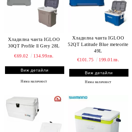
Хладилна чанта IGLOO
Хладилна чанта IGLOO
52QT Latitude Blue meteorite
30QT Profile ll Grey 28L
49L
€69.02
134.99лв.
€101.75
199.01лв.
Виж детайли
Виж детайли
Няма наличност
Няма наличност