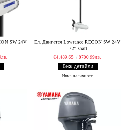
ECON SW 24V
Ел. Двигател Lowrance RECON SW 24V
-72" shaft
9лв.
€4,489.65
8780.99лв.
Виж детайли
Няма наличност