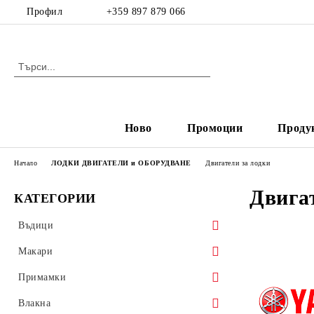
Профил
+359 897 879 066
Ново
Промоции
Проду
Начало
ЛОДКИ ДВИГАТЕЛИ и ОБОРУДВАНЕ
Двигатели за лодки
Двига
КАТЕГОРИИ
Въдици
Спининг
Макари
Кастинг
Макари с преден аванс
Примамки
Фидер
Макари със заден аванс
Воблери
Влакна