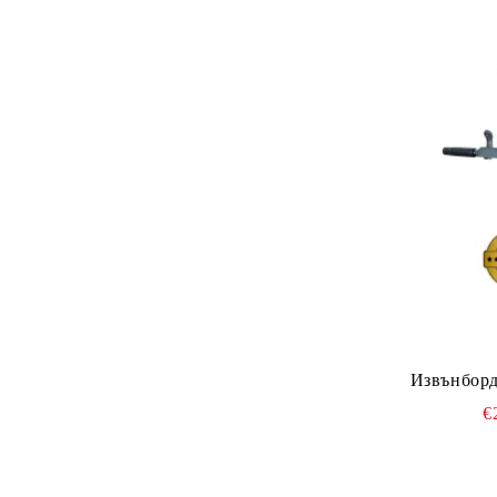
Извънборд
€