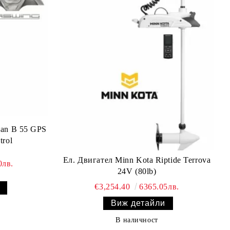
man B 55 GPS
trol
Ел. Двигател Minn Kota Riptide Terrova
0лв.
24V (80lb)
€3,254.40
6365.05лв.
Виж детайли
В наличност