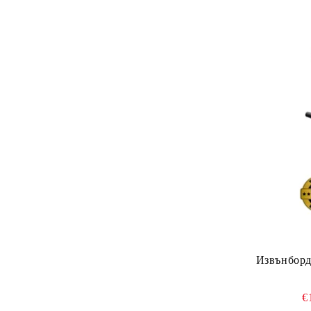
Извънборд
€