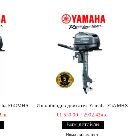
maha F6CMHS
Извънбордов двигател Yamaha F5AMHS
3лв.
€1,530.00
2992.42лв.
Виж детайли
Няма наличност