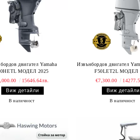
бордов двигател Yamaha
Извънбордов двигател Yamaha outboard
F60HETL МОДЕЛ 2025
F50LET2L МОДЕЛ 
,000.00
15646.64лв.
€7,300.00
14277.5
Виж детайли
Виж детайли
В наличност
В наличност