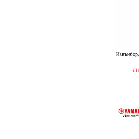
Извънбор
€1