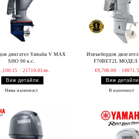
дов двигател Yamaha V MAX
Извънбордов двигател
SHO 90 к.с.
F70BET2L МОДЕЛ 
1,100.15
21710.01лв.
€9,700.00
18971.5
Виж детайли
Виж детайли
Няма наличност
В наличност