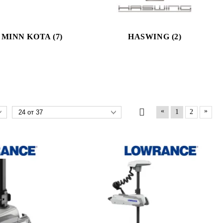
MINN KOTA (7)
HASWING (2)
«
»
1
2