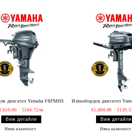
ов двигател Yamaha F8FMHS
Извънбордов двигател Ya
2,610.00
5104.72лв.
€1,600.00
3129.3
Виж детайли
Виж детайли
Няма наличност
Няма наличност