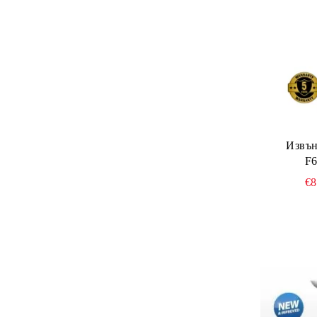
Извън
€8