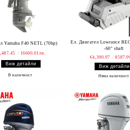
Ел. Двигател Lowrance R
л Yamaha F40 NETL (70hp)
-60" shaft
,487.45
16600.01лв.
€4,390.97
8587.9
Виж детайли
Виж детайли
В наличност
Няма наличност