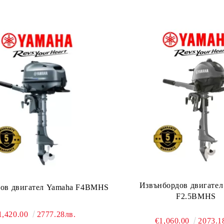
Извънбордов двигател
ов двигател Yamaha F4BMHS
F2.5BMHS
1,420.00
2777.28лв.
€1,060.00
2073.1