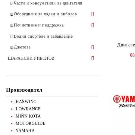
HUMMINBIRD
Смазки , греси, олиа
Части и консумативи за двигатели
SIMRAD
Оборудване за лодки и риболов
Gear Grease
Тежести, олова
LOWRANCE
Drag Grease
SEANOX
Ножове
Почистване и поддръжка
AIRMAR
Oil
SCANSTRUT
Колани
NAUTIC CLEAN
Водни спортове и забавление
Двигате
PLASTIMO
Coating
RULE
Бомбарди
Джетове
€8
GARMIN
VICTRON ENERGY
YAMAHA
ШАРАНСКИ РИБОЛОВ
Въдици
Аксесоари
Производител
Подхранки
HASWING
Протеинови топчета и пелети
LOWRANCE
Подхранка
MINN KOTA
MOTORGUIDE
Семена
YAMAHA
Добавки, ароматизатори