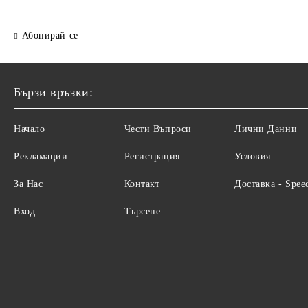
Абонирай се
Бързи връзки:
Начало
Чести Въпроси
Лични Данни
Рекламации
Регистрация
Условия
За Нас
Контакт
Доставка - Spee
Вход
Търсене