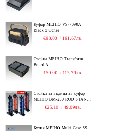
Куфар MEIHO VS-7090A
Black x Ocher
€98.00
191.67лв.
Стойка MEIHO Transform
Board A
€59.00
115.39лв.
Стойка за въдица за куфар
MEIHO BM-250 ROD STAND
-Light Blue/Black color
€25.10
49.09лв.
Кутия MEIHO Multi Case SS