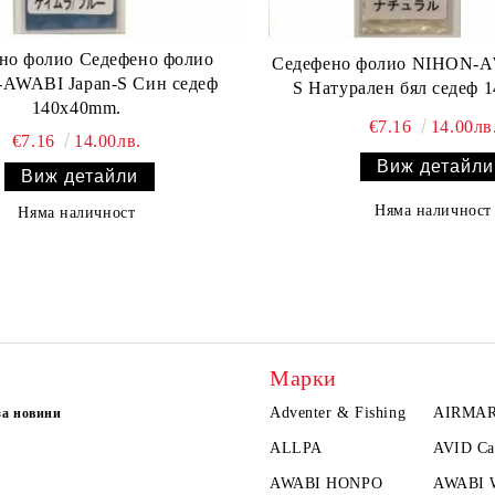
но фолио Седефено фолио
Седефено фолио NIHON-A
AWABI Japan-S Син седеф
S Натурален бял седеф 
140x40mm.
€7.16
14.00лв
€7.16
14.00лв.
Виж детайли
Виж детайли
Няма наличност
Няма наличност
Марки
Adventer & Fishing
AIRMA
за новини
ALLPA
AVID Ca
AWABI HONPO
AWABI