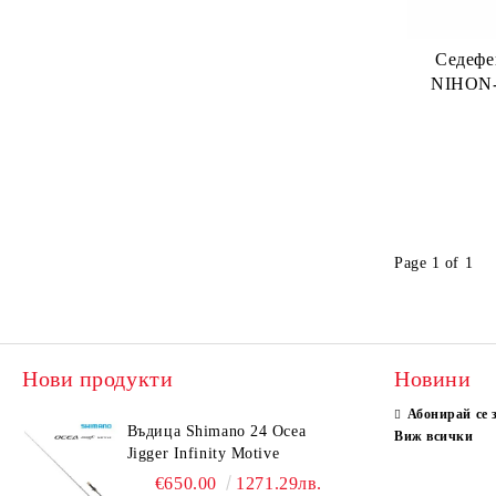
Смазки , греси, олиа
GARMIN
VICTRON ENERGY
YAMAHA
Gear Grease
Тежести, олова
Седефе
NIHON-
Drag Grease
Ножове
Oil
Колани
Coating
Бомбарди
Page 1 of 1
Нови продукти
Новини
Абонирай се 
Въдица Shimano 24 Ocea
Виж всички
Jigger Infinity Motive
€650.00
1271.29лв.