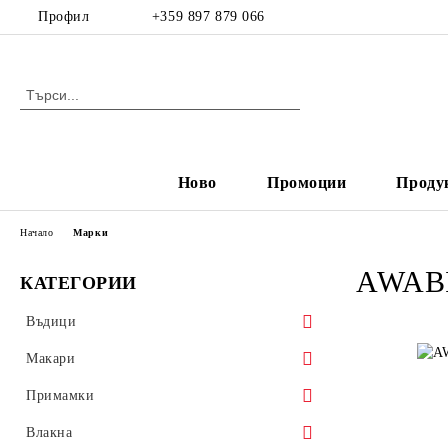
Профил
+359 897 879 066
Ново
Промоции
Проду
Начало
Марки
AWAB
КАТЕГОРИИ
Въдици
Спининг
Макари
Кастинг
Макари с преден аванс
Примамки
Фидер
Макари със заден аванс
Воблери
Влакна