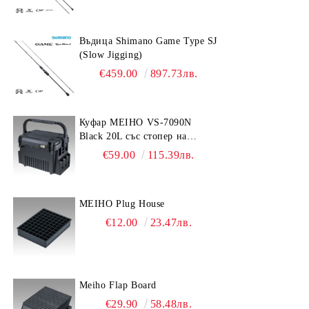
Въдица Shimano Game Type SJ
(Slow Jigging)
€459.00
897.73лв.
Куфар MEIHO VS-7090N
Black 20L със стопер на
дръжката
€59.00
115.39лв.
MEIHO Plug House
€12.00
23.47лв.
Meiho Flap Board
€29.90
58.48лв.