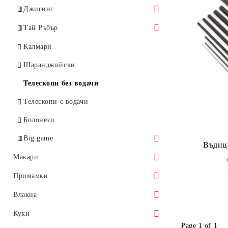
Джигинг
Slow Jigging
Тай Ръбър
Fast Jigging
Спининг / за спинингова макара
Калмари
Shore Jigging
Кастинг / За мултипликатор
Шаранджийски
Light jigging
Телескопи без водачи
Телескопи с водачи
Болонези
Big game
Въдица
Тролинг
Макари
Кастинг
Макари с преден аванс
Примамки
Макари със заден аванс
Воблери
Влакна
Мултипликатори
Тай ръбър
Монофилни Влакна
Куки
Page 1 of 1