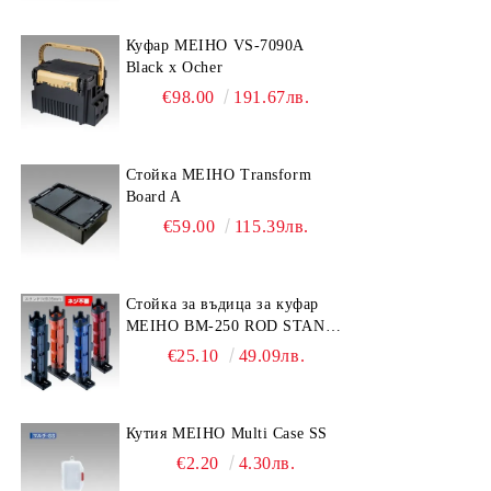
Куфар MEIHO VS-7090A
Black x Ocher
€98.00
191.67лв.
Стойка MEIHO Transform
Board A
€59.00
115.39лв.
Стойка за въдица за куфар
MEIHO BM-250 ROD STAND
-Light Blue/Black color
€25.10
49.09лв.
Кутия MEIHO Multi Case SS
€2.20
4.30лв.