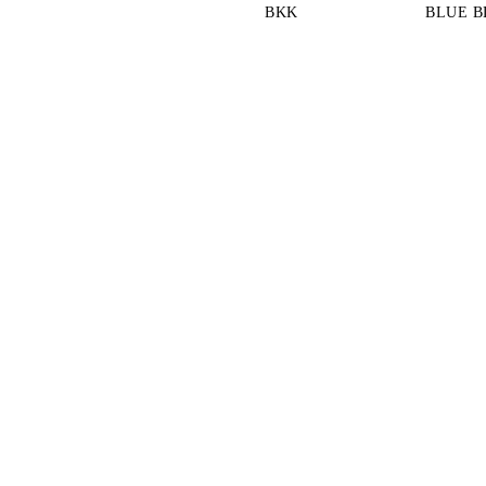
BKK
BLUE B