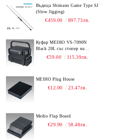
Въдица Shimano Game Type SJ
Drag Grease
Ножове
(Slow Jigging)
€459.00
897.73лв.
Oil
Колани
Coating
Бомбарди
Куфар MEIHO VS-7090N
Black 20L със стопер на
дръжката
€59.00
115.39лв.
MEIHO Plug House
€12.00
23.47лв.
Meiho Flap Board
€29.90
58.48лв.