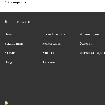
Абонирай се
Бързи връзки:
Начало
Чести Въпроси
Лични Данни
Рекламации
Регистрация
Условия
За Нас
Контакт
Доставка - Spee
Вход
Търсене