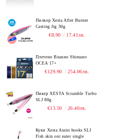
Пилкер Xesta After Burner
Casting Jig 30g.
€8.90
17.41лв.
Плетено Влакно Shimano
OCEA 17+
€129.90
254.06лв.
Пикер XESTA Scramble Turbo
SLJ 80g.
€13.50
26.40лв.
Куки Xesta Assist hooks SLJ
Fish skin oni eater single