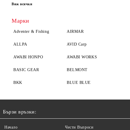
Виж всички
Марки
Adventer & Fishing
AIRMAR
ALLPA
AVID Carp
AWABI HONPO
AWABI WORKS
BASIC GEAR
BELMONT
BKK
BLUE BLUE
Бързи връзки:
Начало
Чести Въпроси