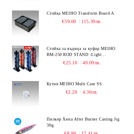
Стойка MEIHO Transform Board A
€59.00
115.39лв.
Стойка за въдица за куфар MEIHO
BM-250 ROD STAND -Light
Blue/Black color
€25.10
49.09лв.
Кутия MEIHO Multi Case SS
€2.20
4.30лв.
Пилкер Xesta After Burner Casting Jig
30g.
€8.90
17.41лв.