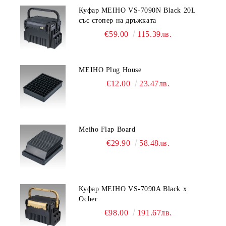
Куфар MEIHO VS-7090N Black 20L
със стопер на дръжката
€59.00
115.39лв.
MEIHO Plug House
€12.00
23.47лв.
Meiho Flap Board
€29.90
58.48лв.
Куфар MEIHO VS-7090A Black x
Ocher
€98.00
191.67лв.