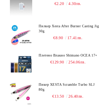
€2.20
4.30лв.
Пилкер Xesta After Burner Casting Jig
30g.
€8.90
17.41лв.
Плетено Влакно Shimano OCEA 17+
€129.90
254.06лв.
Пикер XESTA Scramble Turbo SLJ
80g.
€13.50
26.40лв.