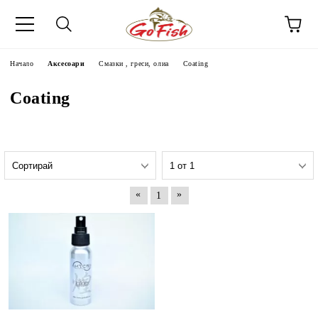
Начало
Аксесоари
Смазки , греси, олиа
Coating
Coating
«
»
1