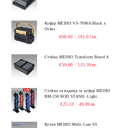
Куфар MEIHO VS-7090A Black x
Ocher
€98.00
191.67лв.
Стойка MEIHO Transform Board A
€59.00
115.39лв.
Стойка за въдица за куфар MEIHO
BM-250 ROD STAND -Light
Blue/Black color
€25.10
49.09лв.
Кутия MEIHO Multi Case SS