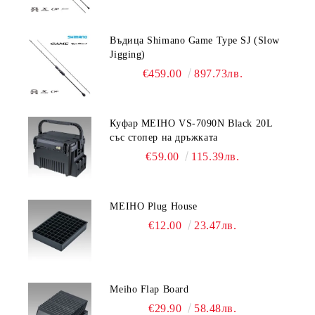
Въдица Shimano Game Type SJ (Slow
Jigging)
€459.00
897.73лв.
Куфар MEIHO VS-7090N Black 20L
със стопер на дръжката
€59.00
115.39лв.
MEIHO Plug House
€12.00
23.47лв.
Meiho Flap Board
€29.90
58.48лв.