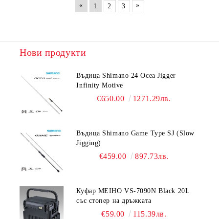
«
»
1
2
3
Нови продукти
Въдица Shimano 24 Ocea Jigger
Infinity Motive
€650.00
1271.29лв.
Въдица Shimano Game Type SJ (Slow
Jigging)
€459.00
897.73лв.
Куфар MEIHO VS-7090N Black 20L
със стопер на дръжката
€59.00
115.39лв.