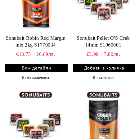
Sonubait Robin Red Margin
Sonubait Pellet O'S Crab
mix 2kg S1770034
14mm S1960001
€13.75
26.89лв.
€3.99
7.80лв.
Виж детайли
Няма наличност
В наличност