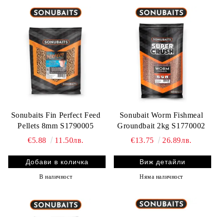
Sonubaits Fin Perfect Feed
Sonubait Worm Fishmeal
Pellets 8mm S1790005
Groundbait 2kg S1770002
€5.88
11.50лв.
€13.75
26.89лв.
Виж детайли
В наличност
Няма наличност