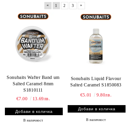
«
»
1
2
3
Sonubaits Wafter Band um
Sonubaits Liquid Flavour
Salted Caramel 8mm
Salted Caramel S1850083
S1810111
€5.01
9.80лв.
€7.00
13.69лв.
В наличност
В наличност