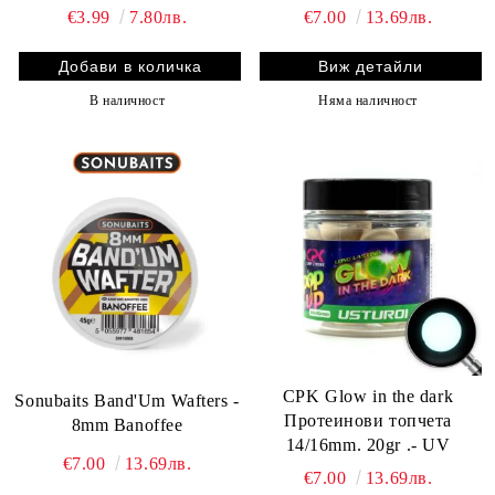
€3.99
7.80лв.
€7.00
13.69лв.
Виж детайли
В наличност
Няма наличност
CPK Glow in the dark
Sonubaits Band'Um Wafters -
Протеинови топчета
8mm Banoffee
14/16mm. 20gr .- UV
€7.00
13.69лв.
€7.00
13.69лв.