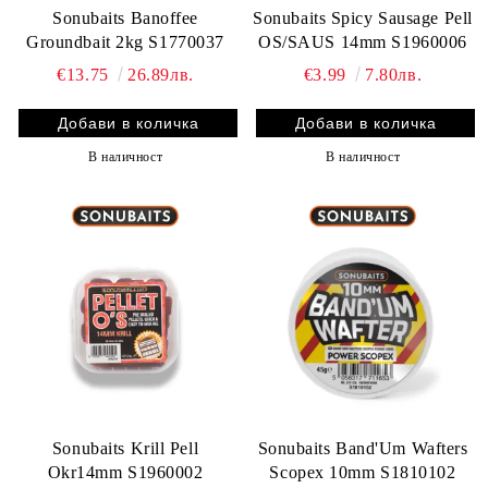
Sonubaits Banoffee
Sonubaits Spicy Sausage Pell
Groundbait 2kg S1770037
OS/SAUS 14mm S1960006
€13.75
26.89лв.
€3.99
7.80лв.
В наличност
В наличност
Sonubaits Krill Pell
Sonubaits Band'Um Wafters
Okr14mm S1960002
Scopex 10mm S1810102