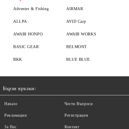
Adventer & Fishing
AIRMAR
ALLPA
AVID Carp
AWABI HONPO
AWABI WORKS
BASIC GEAR
BELMONT
BKK
BLUE BLUE
Бързи връзки:
Начало
Чести Въпроси
Рекламации
Регистрация
За Нас
Контакт