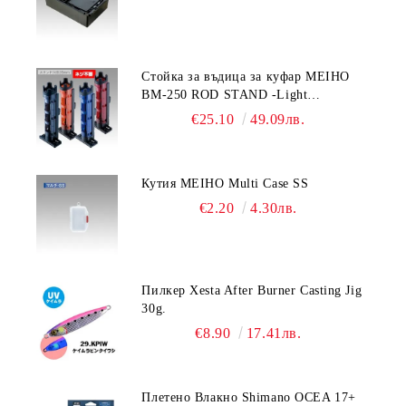
Стойка за въдица за куфар MEIHO
BM-250 ROD STAND -Light
Blue/Black color
€25.10
49.09лв.
Кутия MEIHO Multi Case SS
€2.20
4.30лв.
Пилкер Xesta After Burner Casting Jig
30g.
€8.90
17.41лв.
Плетено Влакно Shimano OCEA 17+