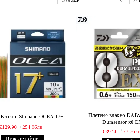
Плетено влакно DAI
 Влакно Shimano OCEA 17+
Durasensor x8 E
€129.90
254.06лв.
€39.50
77.26лв
Виж детайли