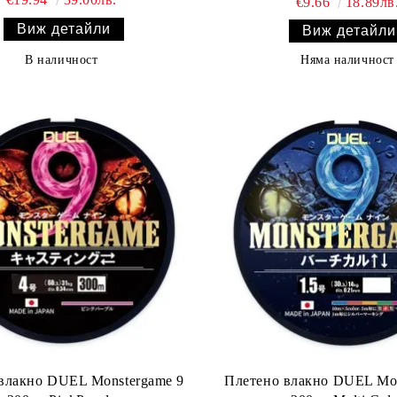
€9.66
18.89лв
Виж детайли
Виж детайли
В наличност
Няма наличност
влакно DUEL Monstergame 9
Плетено влакно DUEL Mon