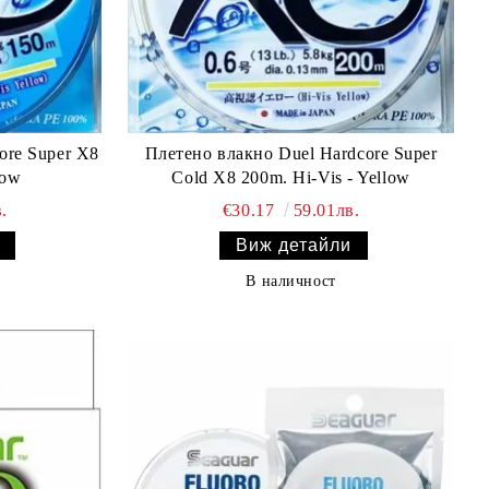
ore Super X8
Плетено влакно Duel Hardcore Super
low
Cold X8 200m. Hi-Vis - Yellow
.
€30.17
59.01лв.
Виж детайли
В наличност