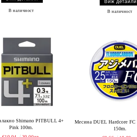
Виж детайли
В наличност
В наличност
влакно Shimano PITBULL 4+
Месина DUEL Hardcore FC 
Pink 100m.
150m.
€19.94
39.00лв.