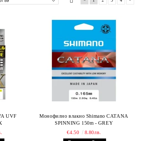
1
2
3
4
WA UVF
Монофилно влакно Shimano CATANA
X
SPINNING 150m - GREY
.
€4.50
8.80лв.