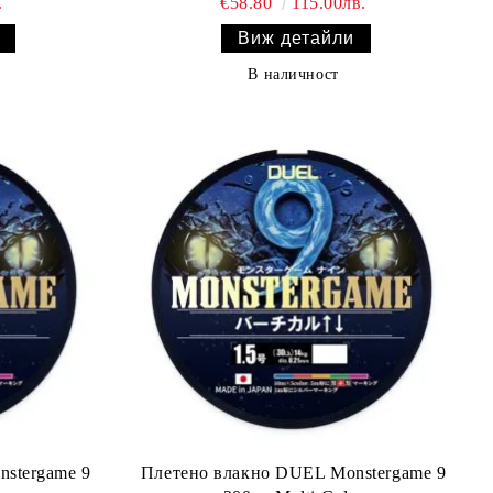
.
€58.80
115.00лв.
Виж детайли
В наличност
stergame 9
Плетено влакно DUEL Monstergame 9