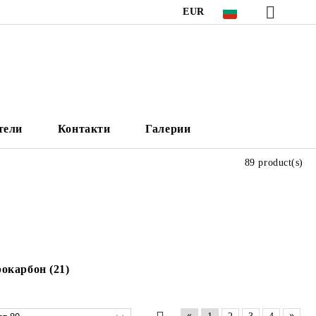
EUR
тели
Контакти
Галерии
89 product(s)
окарбон (21)
«
»