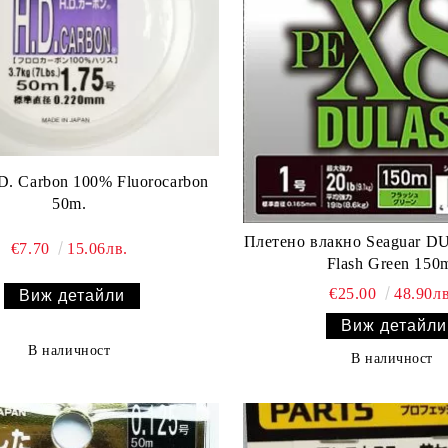
. Carbon 100% Fluorocarbon
50m.
Плетено влакно Seaguar D
€7.70
15.06лв.
Flash Green 150
€25.00
48.90лв
Виж детайли
Виж детайли
В наличност
В наличност