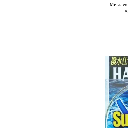
Метален 
к