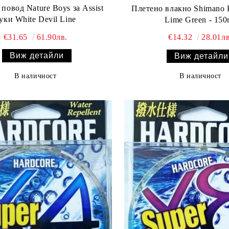
повод Nature Boys за Assist
Плетено влакно Shimano
уки White Devil Line
Lime Green - 150
€31.65
61.90лв.
€14.32
28.01лв
Виж детайли
Виж детайли
В наличност
В наличност