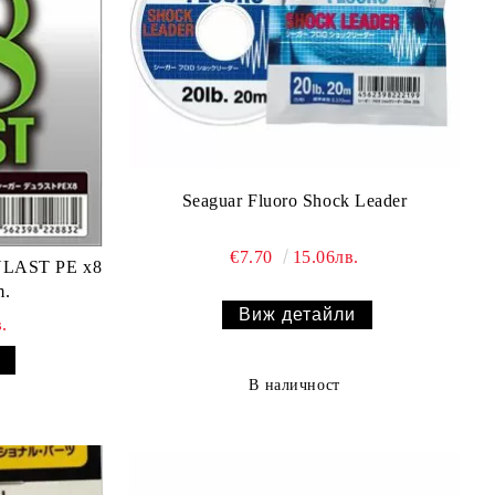
Seaguar Fluoro Shock Leader
€7.70
15.06лв.
ULAST PE x8
m.
Виж детайли
.
В наличност