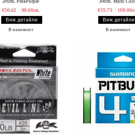
200m. PinkPurple
300m. Multi Col
€50.62
99.00лв.
€55.73
109.00л
Виж детайли
Виж детайли
В наличност
В наличност