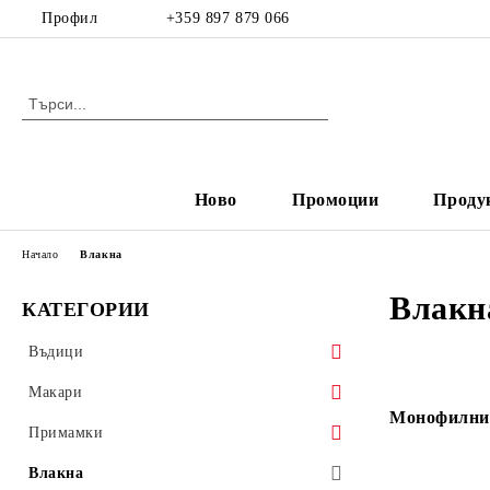
Профил
+359 897 879 066
Ново
Промоции
Проду
Начало
Влакна
Влакн
КАТЕГОРИИ
Въдици
Спининг
Макари
Монофилни 
Кастинг
Макари с преден аванс
Примамки
Фидер
Макари със заден аванс
Воблери
Влакна