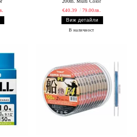
or
200m. Multi Color
в.
€40.39
79.00лв.
Виж детайли
В наличност