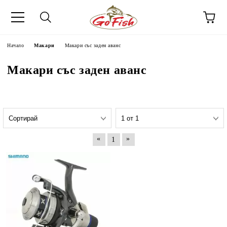
Начало
Макари
Макари със заден аванс
Макари със заден аванс
«
»
1