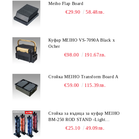
Meiho Flap Board
€29.90
58.48лв.
Куфар MEIHO VS-7090A Black x
Ocher
€98.00
191.67лв.
Стойка MEIHO Transform Board A
€59.00
115.39лв.
Стойка за въдица за куфар MEIHO
BM-250 ROD STAND -Light
Blue/Black color
€25.10
49.09лв.