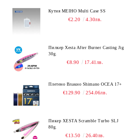
Кутия MEIHO Multi Case SS
€2.20
4.30лв.
Пилкер Xesta After Burner Casting Jig
30g.
€8.90
17.41лв.
Плетено Влакно Shimano OCEA 17+
€129.90
254.06лв.
Пикер XESTA Scramble Turbo SLJ
80g.
€13.50
26.40лв.