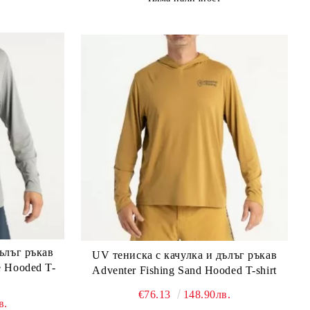
ълъг ръкав
UV тениска с качулка и дълъг ръкав
e Hooded T-
Adventer Fishing Sand Hooded T-shirt
€76.13
148.90лв.
в.