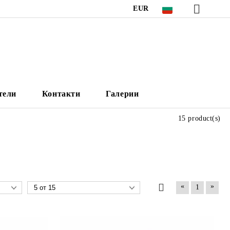
EUR
тели
Контакти
Галерии
15 product(s)
«
»
1