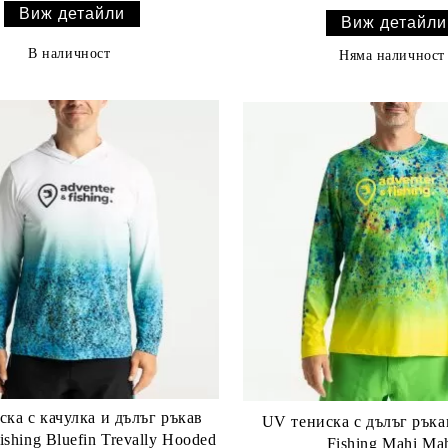
Виж детайли
Виж детайли
В наличност
Няма наличност
ка с качулка и дълъг ръкав
UV тениска с дълъг ръка
ishing Bluefin Trevally Hooded
Fishing Mahi Ma