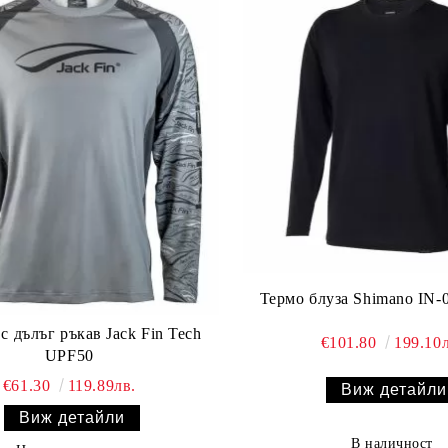
Термо блуза Shimano IN-
с дълъг ръкав Jack Fin Tech
€101.80
199.10л
UPF50
€61.30
119.89лв.
Виж детайли
Виж детайли
В наличност