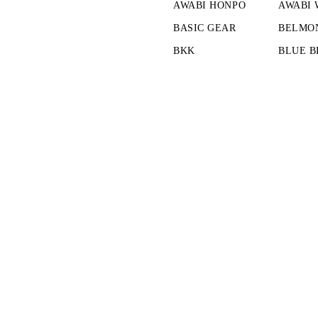
AWABI HONPO
AWABI
BASIC GEAR
BELMO
BKK
BLUE B