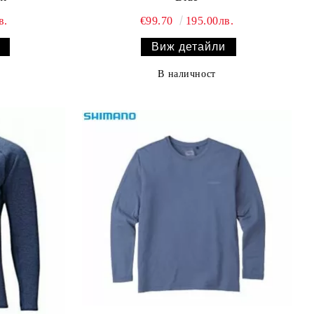
в.
€99.70
195.00лв.
Виж детайли
В наличност