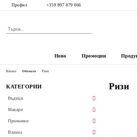
Профил
+359 897 879 066
Ново
Промоции
Проду
Начало
Облекло
Ризи
Ризи
КАТЕГОРИИ
Въдици
Спининг
Макари
Кастинг
Макари с преден аванс
Примамки
Фидер
Макари със заден аванс
Воблери
Влакна