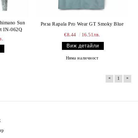
himano Sun
Риза Rapala Pro Wear GT Smoky Blue
rt IN-062Q
€8.44
16.51лв.
в.
Виж детайли
Няма наличност
«
»
1
R
rp