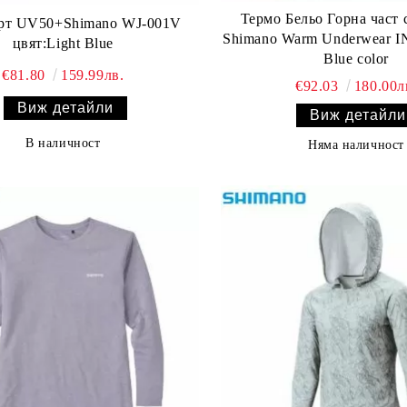
Термо Бельо Горна част 
рт UV50+Shimano WJ-001V
Shimano Warm Underwear I
цвят:Light Blue
Blue color
€81.80
159.99лв.
€92.03
180.00л
Виж детайли
Виж детайли
В наличност
Няма наличност