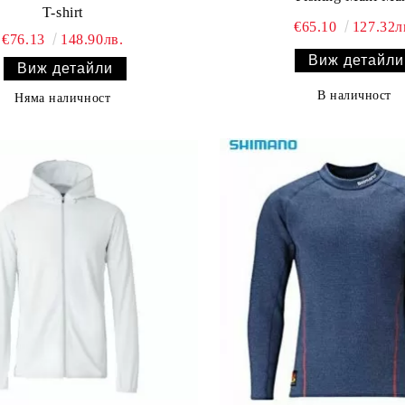
T-shirt
€65.10
127.32л
€76.13
148.90лв.
Виж детайли
Виж детайли
В наличност
Няма наличност