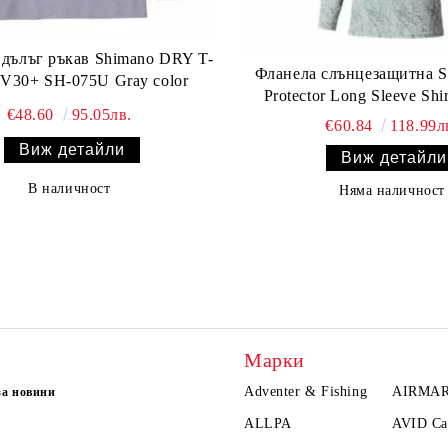
 дълъг ръкав Shimano DRY T-
Фланела слънцезащитна S
UV30+ SH-075U Gray color
Protector Long Sleeve Shi
€48.60
95.05лв.
€60.84
118.99л
Виж детайли
Виж детайли
В наличност
Няма наличност
Марки
Adventer & Fishing
AIRMA
за новини
ALLPA
AVID Ca