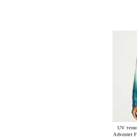
UV тенис
Adventer F