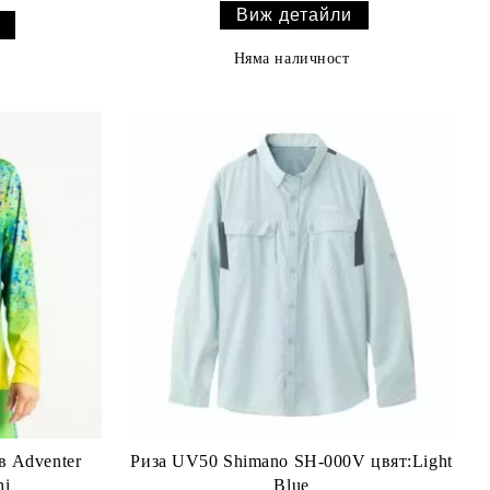
Виж детайли
Няма наличност
в Adventer
Риза UV50 Shimano SH-000V цвят:Light
hi
Blue