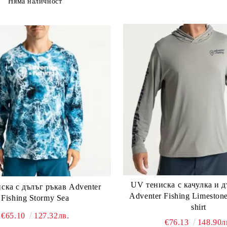
Няма наличност
UV тениска с качулка и д
ска с дълъг ръкав Adventer
Adventer Fishing Limeston
Fishing Stormy Sea
shirt
€65.10
127.32лв.
€76.13
148.90л