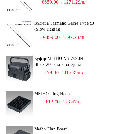
€650.00
1271.29лв.
Въдица Shimano Game Type SJ
(Slow Jigging)
€459.00
897.73лв.
Куфар MEIHO VS-7090N
Black 20L със стопер на
дръжката
€59.00
115.39лв.
MEIHO Plug House
€12.00
23.47лв.
Meiho Flap Board