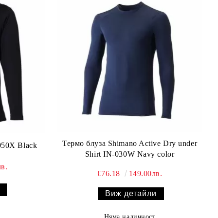
Термо блуза Shimano Active Dry under
050X Black
Shirt IN-030W Navy color
в.
€76.18
149.00лв.
Виж детайли
Няма наличност