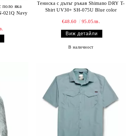
Тениска с дълъг ръкав Shimano DRY T-
с поло яка
Shirt UV30+ SH-075U Blue color
N-021Q Navy
€48.60
95.05лв.
в.
Виж детайли
В наличност