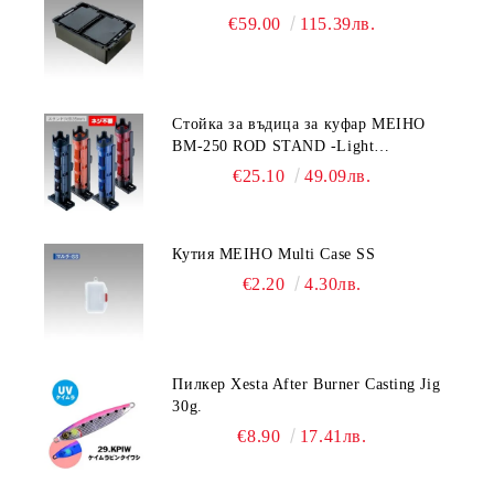
€59.00
115.39лв.
Стойка за въдица за куфар MEIHO
BM-250 ROD STAND -Light
Blue/Black color
€25.10
49.09лв.
Кутия MEIHO Multi Case SS
€2.20
4.30лв.
Пилкер Xesta After Burner Casting Jig
30g.
€8.90
17.41лв.