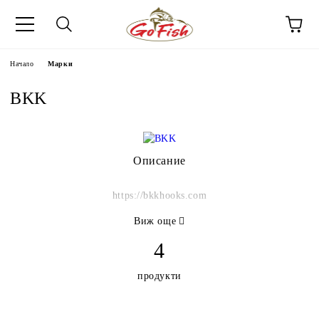
Начало
Марки
BKK
Описание
https://bkkhooks.com
Виж още
4
продукти