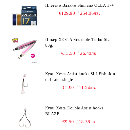
Плетено Влакно Shimano OCEA 17+
€129.90
254.06лв.
Пикер XESTA Scramble Turbo SLJ
80g.
€13.50
26.40лв.
Куки Xesta Assist hooks SLJ Fish skin
oni eater single
€5.90
11.54лв.
Куки Xesta Double Assist hooks
BLAZE
€9.50
18.58лв.