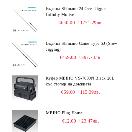
Въдица Shimano 24 Ocea Jigger
Infinity Motive
€650.00
1271.29лв.
Въдица Shimano Game Type SJ (Slow
Jigging)
€459.00
897.73лв.
Куфар MEIHO VS-7090N Black 20L
със стопер на дръжката
€59.00
115.39лв.
MEIHO Plug House
€12.00
23.47лв.