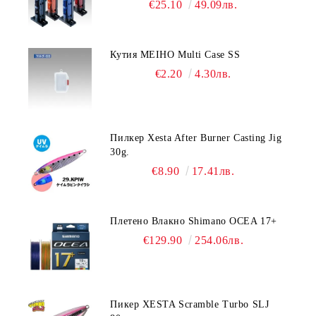
€25.10
49.09лв.
Кутия MEIHO Multi Case SS
€2.20
4.30лв.
Пилкер Xesta After Burner Casting Jig
30g.
€8.90
17.41лв.
Плетено Влакно Shimano OCEA 17+
€129.90
254.06лв.
Пикер XESTA Scramble Turbo SLJ