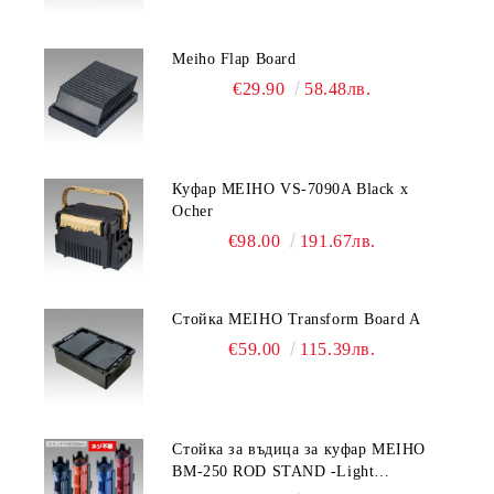
Meiho Flap Board
€29.90
58.48лв.
Куфар MEIHO VS-7090A Black x
Ocher
€98.00
191.67лв.
Стойка MEIHO Transform Board A
€59.00
115.39лв.
Стойка за въдица за куфар MEIHO
BM-250 ROD STAND -Light
Blue/Black color