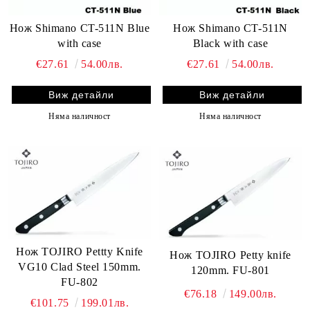
Нож Shimano CT-511N Blue
Нож Shimano CT-511N
with case
Black with case
€27.61
54.00лв.
€27.61
54.00лв.
Виж детайли
Виж детайли
Няма наличност
Няма наличност
Нож TOJIRO Pettty Knife
Нож TOJIRO Petty knife
VG10 Clad Steel 150mm.
120mm. FU-801
FU-802
€76.18
149.00лв.
€101.75
199.01лв.