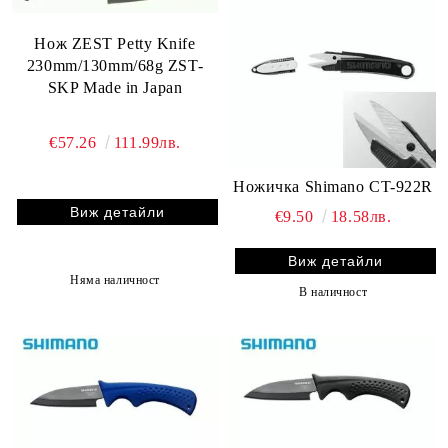
Нож ZEST Petty Knife
230mm/130mm/68g ZST-
SKP Made in Japan
€57.26
111.99лв.
Ножичка Shimano CT-922R
Виж детайли
€9.50
18.58лв.
Виж детайли
Няма наличност
В наличност