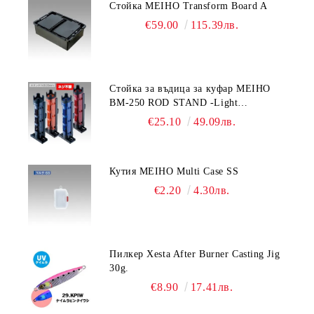
Стойка MEIHO Transform Board A
€59.00
115.39лв.
Стойка за въдица за куфар MEIHO
BM-250 ROD STAND -Light
Blue/Black color
€25.10
49.09лв.
Кутия MEIHO Multi Case SS
€2.20
4.30лв.
Пилкер Xesta After Burner Casting Jig
30g.
€8.90
17.41лв.