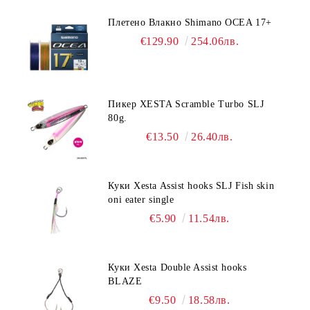
Плетено Влакно Shimano OCEA 17+
€129.90
254.06лв.
Пикер XESTA Scramble Turbo SLJ
80g.
€13.50
26.40лв.
Куки Xesta Assist hooks SLJ Fish skin
oni eater single
€5.90
11.54лв.
Куки Xesta Double Assist hooks
BLAZE
€9.50
18.58лв.