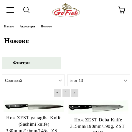
Начало
Аксесоари
Ножове
Ножове
Филтри
«
»
1
Нож ZEST yanagiba Knife
Нож ZEST Deba Knife
(Sashimi knife)
315mm/190mm/190g. ZST-
330mm/210mm/145g. ZST-