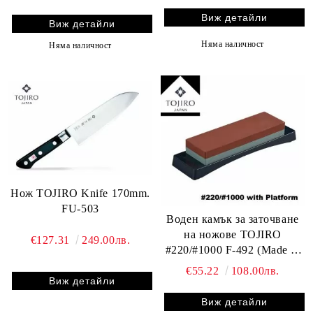
Виж детайли
Виж детайли
Няма наличност
Няма наличност
Нож TOJIRO Knife 170mm.
FU-503
Воден камък за заточване
на ножове TOJIRO
€127.31
249.00лв.
#220/#1000 F-492 (Made in
Japan)
€55.22
108.00лв.
Виж детайли
Виж детайли