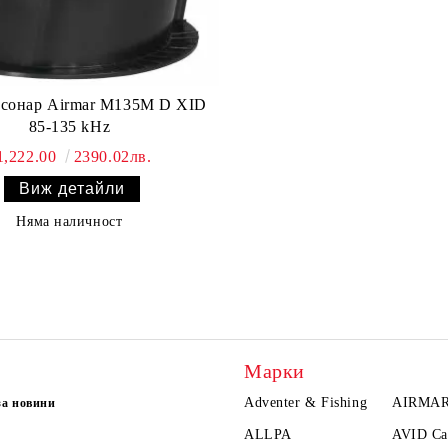
ar M135M D XID
85-135 kHz
1,222.00
2390.02лв.
Виж детайли
Няма наличност
Марки
Adventer & Fishing
AIRMA
за новини
ALLPA
AVID Ca