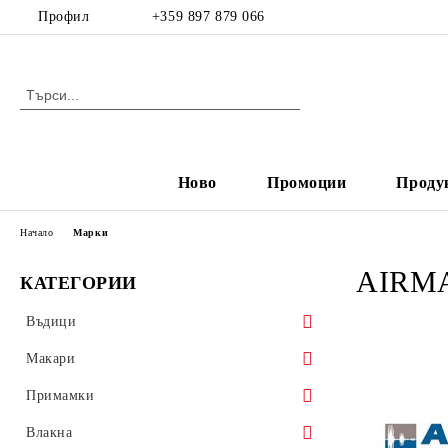
Профил
+359 897 879 066
Ново
Промоции
Проду
Начало
Марки
AIRM
КАТЕГОРИИ
Въдици
Спининг
Макари
Кастинг
Макари с преден аванс
Примамки
Фидер
Макари със заден аванс
Воблери
Влакна