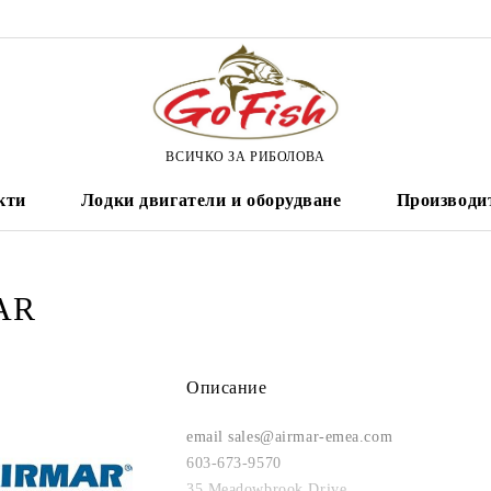
ВСИЧКО ЗА РИБОЛОВА
кти
Лодки двигатели и оборудване
Производи
AR
Описание
email sales@airmar-emea.com
603-673-9570
35 Meadowbrook Drive