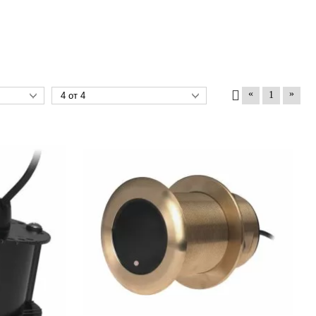
«
»
1