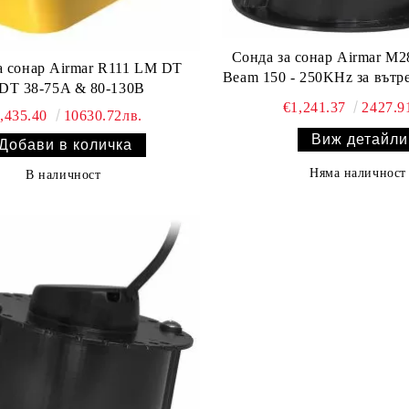
Сонда за сонар Airmar M
irmar R111 LM DT
Beam 150 - 250KHz за вът
DT 38-75A & 80-130B
€1,241.37
2427.9
,435.40
10630.72лв.
Виж детайли
Няма наличност
В наличност