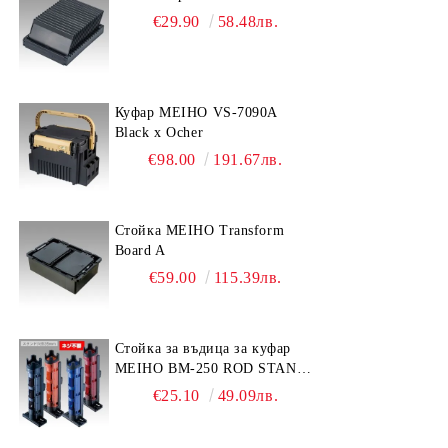
€29.90
58.48лв.
Куфар MEIHO VS-7090A
Black x Ocher
€98.00
191.67лв.
Стойка MEIHO Transform
Board A
€59.00
115.39лв.
Стойка за въдица за куфар
MEIHO BM-250 ROD STAND
-Light Blue/Black color
€25.10
49.09лв.