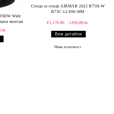
Сонда за сонар AIRMAR 2022 B75H-W
B75C-12-HW-MM
285HW Wide
решен монтаж
€1,170.86
2290.00лв.
1лв.
Виж детайли
Няма наличност