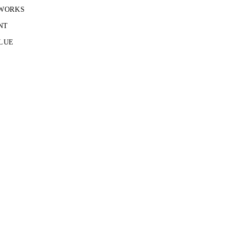
 WORKS
NT
LUE