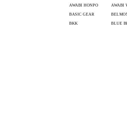
AWABI HONPO
AWABI
BASIC GEAR
BELMO
BKK
BLUE B