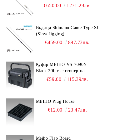
€650.00
1271.29лв.
Въдица Shimano Game Type SJ
(Slow Jigging)
€459.00
897.73лв.
Куфар MEIHO VS-7090N
Black 20L със стопер на
дръжката
€59.00
115.39лв.
MEIHO Plug House
€12.00
23.47лв.
Meiho Flap Board