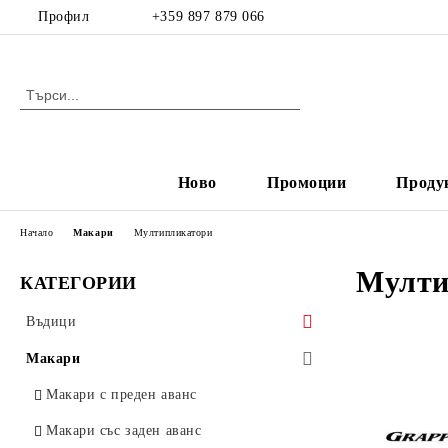
Профил
+359 897 879 066
Ново
Промоции
Проду
Начало
Макари
Мултипликатори
Мулти
КАТЕГОРИИ
Въдици
Спининг
Макари
Кастинг
Макари с преден аванс
Фидер
Макари със заден аванс