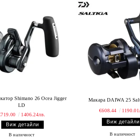
атор Shimano 26 Ocea Jigger
Макара DAIWA 25 Salt
LD
€608.44
1190.01
€719.00
1406.24лв.
Виж детайли
Виж детайли
В наличност
В наличност