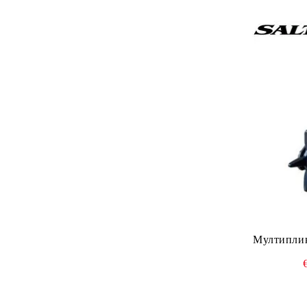
Мултипли