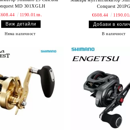
onquest MD 301XGLH
Conquest 201P
€608.44
1190.01лв.
€608.44
1190.01
Виж детайли
Няма наличност
В наличност