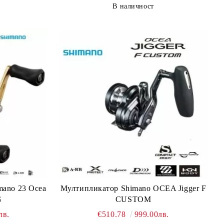
В наличност
Мултипликатор Shimano OCEA Jigger F
mano 23 Ocea
CUSTOM
G
€510.78
999.00лв.
лв.