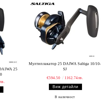
Мултиплакатор 25 DAIWA Saltiga 10/10-
 DAIWA 25
SJ
00
€594.50
1162.74лв.
лв.
Виж детайли
В наличност