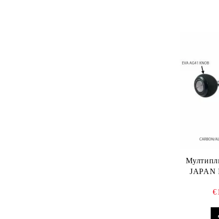
Мултипли
JAPAN B
€