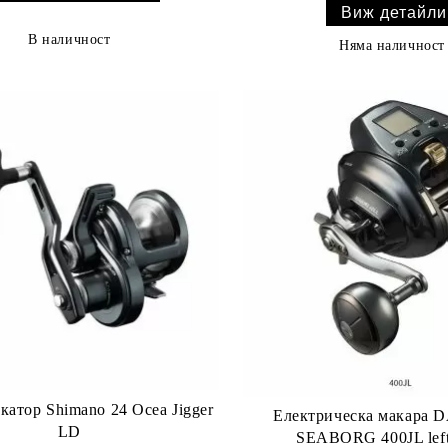
Виж детайли
В наличност
Няма наличност
атор Shimano 24 Ocea Jigger
Електрическа макара 
LD
SEABORG 400JL left