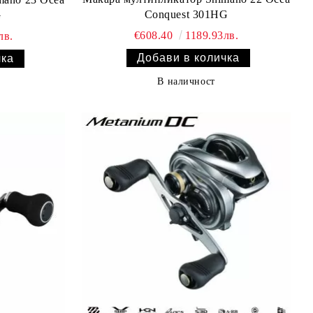
Conquest 301HG
G
€608.40
1189.93лв.
лв.
В наличност