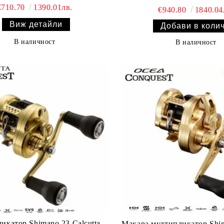
€710.70
1390.01лв.
€940.80
1840.04
Виж детайли
В наличност
В наличност
икатор Shimano 23 Calcutta
Макара мултипликатор Shi