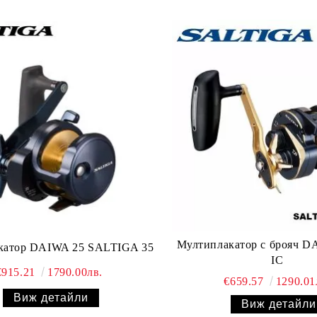
Мултиплакатор с брояч DA
катор DAIWA 25 SALTIGA 35
IC
€915.21
1790.00лв.
€659.57
1290.01
Виж детайли
Виж детайли