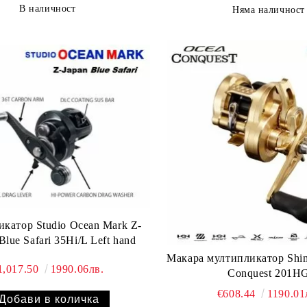
В наличност
Няма наличност
катор Studio Ocean Mark Z-
lue Safari 35Hi/L Left hand
Макара мултипликатор Shi
1,017.50
1990.06лв.
Conquest 201H
€608.44
1190.01