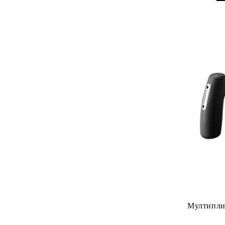
Мултиплик