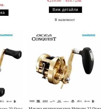
€210.00
410.72лв.
лв.
Виж детайли
В наличност
Макара мултипликатор Shimano 22 Ocea
mano 23 Ocea