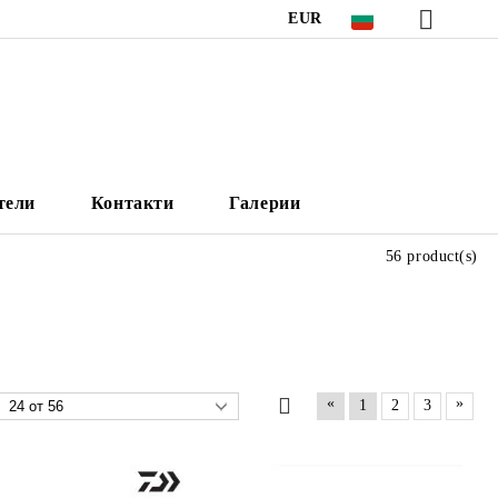
EUR
тели
Контакти
Галерии
56 product(s)
«
»
1
2
3