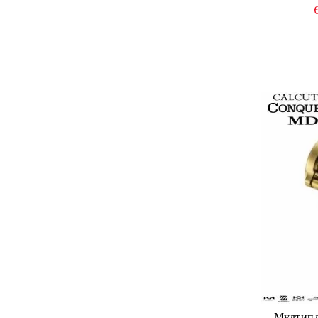
Мултипл