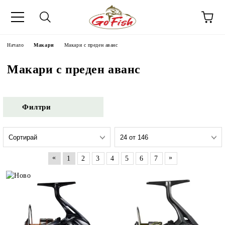
Начало
Макари
Макари с преден аванс
Макари с преден аванс
Филтри
«
»
1
2
3
4
5
6
7