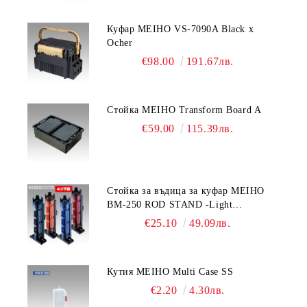
Куфар MEIHO VS-7090A Black x
Ocher
€98.00
191.67лв.
Стойка MEIHO Transform Board A
€59.00
115.39лв.
Стойка за въдица за куфар MEIHO
BM-250 ROD STAND -Light
Blue/Black color
€25.10
49.09лв.
Кутия MEIHO Multi Case SS
€2.20
4.30лв.