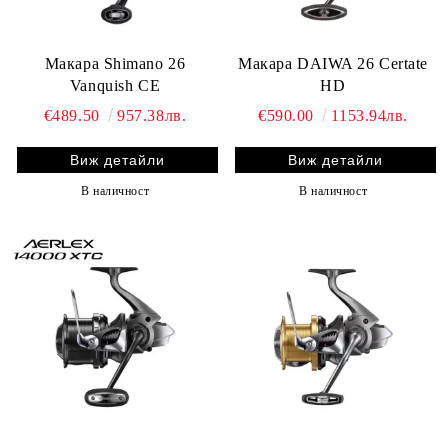
Макара Shimano 26
Макара DAIWA 26 Certate
Vanquish CE
HD
€489.50
957.38лв.
€590.00
1153.94лв.
Виж детайли
Виж детайли
В наличност
В наличност