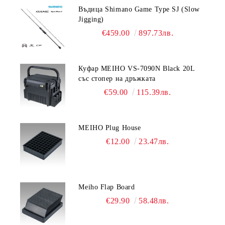
Въдица Shimano Game Type SJ (Slow
Jigging)
€459.00
897.73лв.
Куфар MEIHO VS-7090N Black 20L
със стопер на дръжката
€59.00
115.39лв.
MEIHO Plug House
€12.00
23.47лв.
Meiho Flap Board
€29.90
58.48лв.