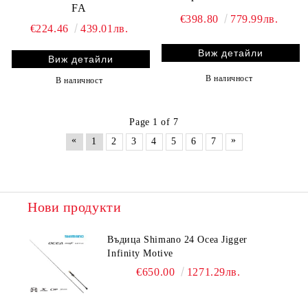
FA
€398.80
779.99лв.
€224.46
439.01лв.
Виж детайли
Виж детайли
В наличност
В наличност
Page 1 of 7
«
»
1
2
3
4
5
6
7
Нови продукти
Въдица Shimano 24 Ocea Jigger
Infinity Motive
€650.00
1271.29лв.