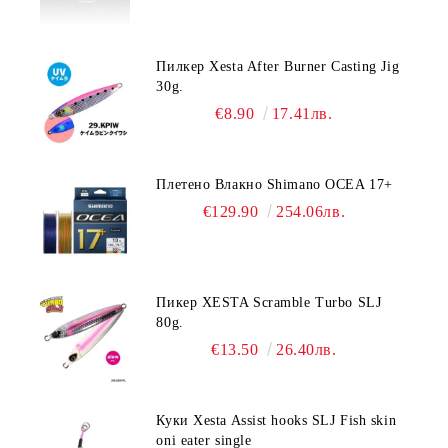
Пилкер Xesta After Burner Casting Jig
30g.
€8.90
17.41лв.
Плетено Влакно Shimano OCEA 17+
€129.90
254.06лв.
Пикер XESTA Scramble Turbo SLJ
80g.
€13.50
26.40лв.
Куки Xesta Assist hooks SLJ Fish skin
oni eater single