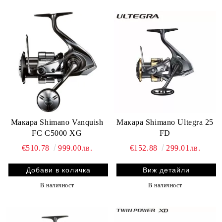
Макара Shimano Vanquish
Макара Shimano Ultegra 25
FC C5000 XG
FD
€510.78
999.00лв.
€152.88
299.01лв.
Виж детайли
В наличност
В наличност