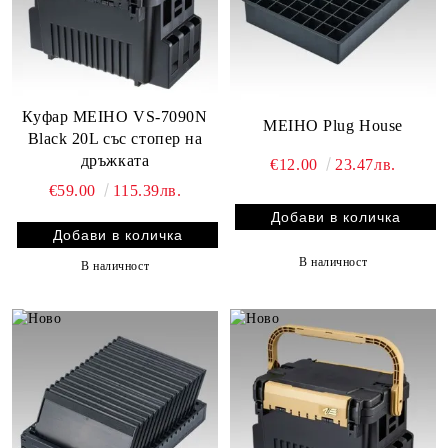
Куфар MEIHO VS-7090N
MEIHO Plug House
Black 20L със стопер на
дръжката
€12.00
23.47лв.
€59.00
115.39лв.
В наличност
В наличност