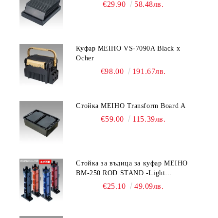
€29.90
58.48лв.
Куфар MEIHO VS-7090A Black x
Ocher
€98.00
191.67лв.
Стойка MEIHO Transform Board A
€59.00
115.39лв.
Стойка за въдица за куфар MEIHO
BM-250 ROD STAND -Light
Blue/Black color
€25.10
49.09лв.