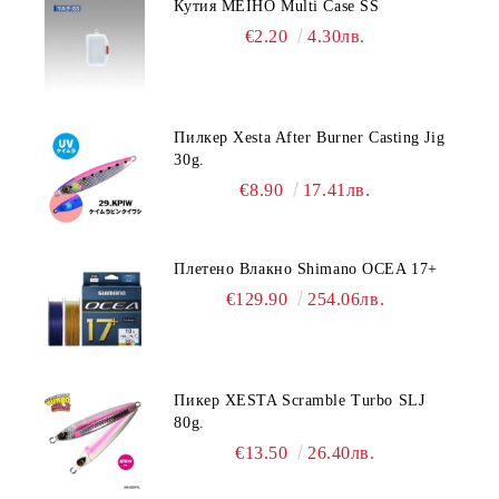
Кутия MEIHO Multi Case SS
€2.20
4.30лв.
Пилкер Xesta After Burner Casting Jig
30g.
€8.90
17.41лв.
Плетено Влакно Shimano OCEA 17+
€129.90
254.06лв.
Пикер XESTA Scramble Turbo SLJ
80g.
€13.50
26.40лв.