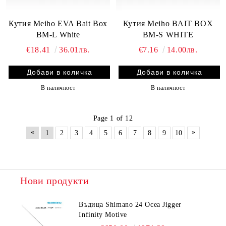
Кутия Meiho EVA Bait Box
Кутия Meiho BAIT BOX
BM-L White
BM-S WHITE
€18.41
36.01лв.
€7.16
14.00лв.
В наличност
В наличност
Page 1 of 12
«
»
1
2
3
4
5
6
7
8
9
10
Нови продукти
Въдица Shimano 24 Ocea Jigger
Infinity Motive