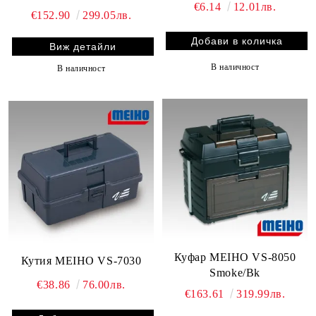
€6.14
12.01лв.
€152.90
299.05лв.
Виж детайли
В наличност
В наличност
Куфар MEIHO VS-8050
Кутия MEIHO VS-7030
Smoke/Bk
€38.86
76.00лв.
€163.61
319.99лв.