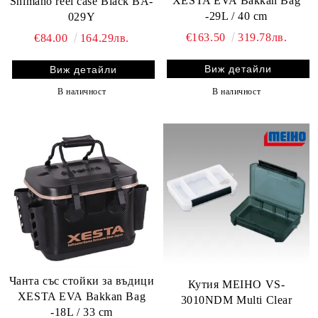
XESTA EVA Bakkan Bag
Shimano reel case Black BA-
-29L / 40 cm
029Y
€163.50
319.78лв.
€84.00
164.29лв.
Виж детайли
Виж детайли
В наличност
В наличност
Чанта със стойки за въдици
Кутия MEIHO VS-
XESTA EVA Bakkan Bag
3010NDM Multi Clear
-18L / 33 cm