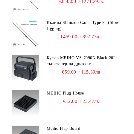
€650.00
1271.29лв.
Въдица Shimano Game Type SJ (Slow
Jigging)
€459.00
897.73лв.
Куфар MEIHO VS-7090N Black 20L
със стопер на дръжката
€59.00
115.39лв.
MEIHO Plug House
€12.00
23.47лв.
Meiho Flap Board