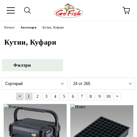
Начало
Аксесоари
Кутии, Куфари
Кутии, Куфари
Филтри
«
»
1
2
3
4
5
6
7
8
9
10