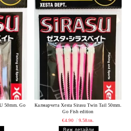
U 50mm. Go
Калмарчета Xesta Sirasu Twin Tail 50mm.
Go Fish edition
€4.90
9.58лв.
Виж детайли