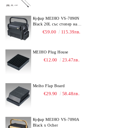
Куфар MEIHO VS-7090N
Black 20L със стопер на
дръжката
€59.00
115.39лв.
MEIHO Plug House
€12.00
23.47лв.
Meiho Flap Board
€29.90
58.48лв.
Куфар MEIHO VS-7090A
Black x Ocher