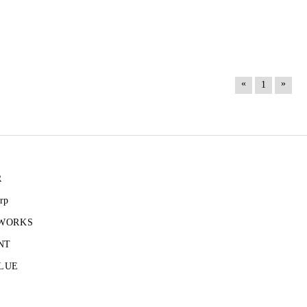
«
»
1
R
rp
 WORKS
NT
LUE