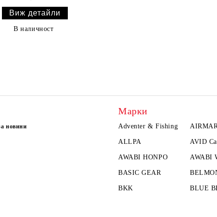
Виж детайли
В наличност
Марки
Adventer & Fishing
AIRMA
за новини
ALLPA
AVID Ca
AWABI HONPO
AWABI
BASIC GEAR
BELMO
BKK
BLUE B