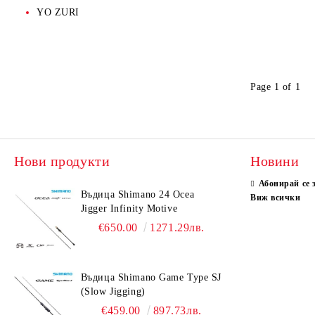
YO ZURI
Ботуши, Обувки
HASWING
Подхранка
Хладилни чанти
LOWRANCE
SEANOX
Почистване и поддръжка
LOWRANCE
Семена
Слънчеви очила
AIRMAR
SCANSTRUT
NAUTIC CLEAN
Водни спортове и забавление
Добавки, ароматизатори
Кепове, дръжки, живарници
PLASTIMO
RULE
Джетове
Page 1 of 1
Смазки , греси, олиа
GARMIN
VICTRON ENERGY
YAMAHA
Gear Grease
Тежести, олова
Drag Grease
Ножове
Нови продукти
Новини
Oil
Колани
Абонирай се 
Въдица Shimano 24 Ocea
Виж всички
Coating
Бомбарди
Jigger Infinity Motive
€650.00
1271.29лв.
Въдица Shimano Game Type SJ
(Slow Jigging)
€459.00
897.73лв.