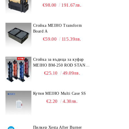
€98.00
191.67лв.
Стойка MEIHO Transform
Board A
€59.00
115.39лв.
Стойка за въдица за куфар
MEIHO BM-250 ROD STAND
-Light Blue/Black color
€25.10
49.09лв.
Кутия MEIHO Multi Case SS
€2.20
4.30лв.
Пилкер Xesta After Burner