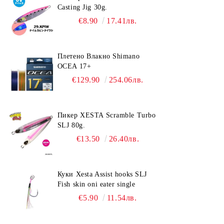
Casting Jig 30g.
€8.90
17.41лв.
Плетено Влакно Shimano
OCEA 17+
€129.90
254.06лв.
Пикер XESTA Scramble Turbo
SLJ 80g.
€13.50
26.40лв.
Куки Xesta Assist hooks SLJ
Fish skin oni eater single
€5.90
11.54лв.