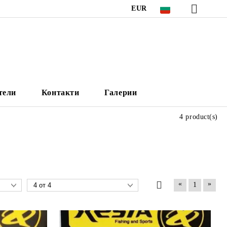
EUR
тели
Контакти
Галерии
4 product(s)
«
»
1