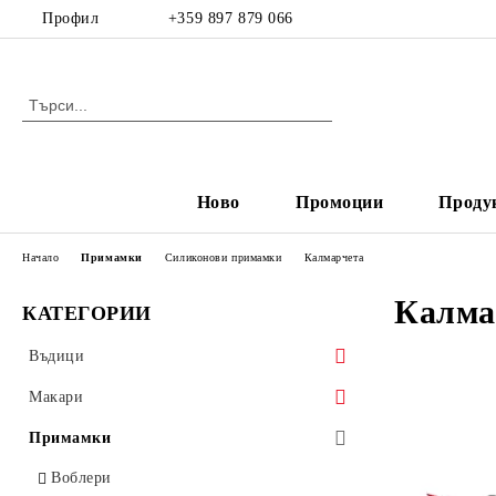
Профил
+359 897 879 066
Ново
Промоции
Проду
Начало
Примамки
Силиконови примамки
Калмарчета
Калма
КАТЕГОРИИ
Въдици
Спининг
Макари
Кастинг
Макари с преден аванс
Примамки
Фидер
Макари със заден аванс
Воблери