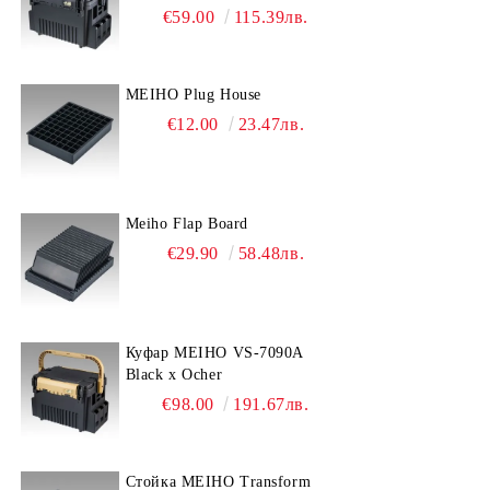
дръжката
€59.00
115.39лв.
MEIHO Plug House
€12.00
23.47лв.
Meiho Flap Board
€29.90
58.48лв.
Куфар MEIHO VS-7090A
Black x Ocher
€98.00
191.67лв.
Стойка MEIHO Transform