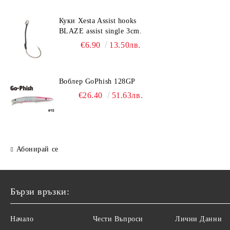
Куки Xesta Assist hooks
BLAZE assist single 3cm.
€6.90
13.50лв.
Воблер GoPhish 128GP
€26.40
51.63лв.
Абонирай се
Бързи връзки:
Начало
Чести Въпроси
Лични Данни