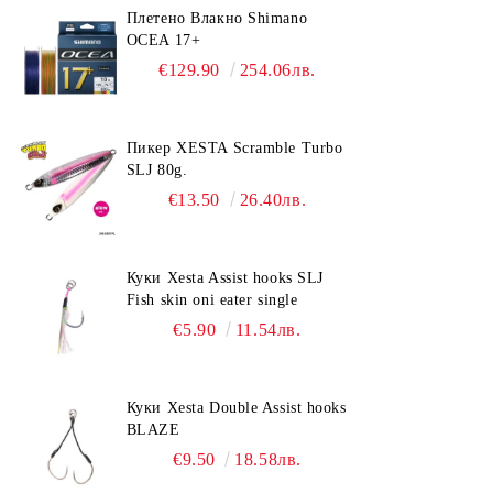
Плетено Влакно Shimano
OCEA 17+
€129.90
254.06лв.
Пикер XESTA Scramble Turbo
SLJ 80g.
€13.50
26.40лв.
Куки Xesta Assist hooks SLJ
Fish skin oni eater single
€5.90
11.54лв.
Куки Xesta Double Assist hooks
BLAZE
€9.50
18.58лв.