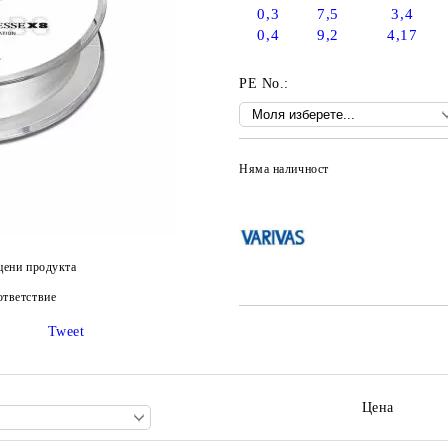
0,3
7,5
3,4
0,4
9,2
4,17
PE No.:
Няма наличност
цени продукта
тветствие
Tweet
Цена