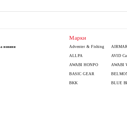
Марки
Adventer & Fishing
AIRMA
за новини
ALLPA
AVID Ca
AWABI HONPO
AWABI
BASIC GEAR
BELMO
BKK
BLUE B