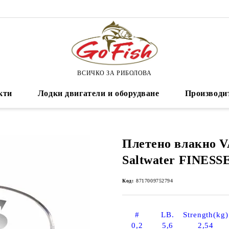
ВСИЧКО ЗА РИБОЛОВА
кти
Лодки двигатели и оборудване
Производи
Плетено влакно V
Saltwater FINESSE
Код:
8717009752794
#
LB.
Strength(kg)
0,2
5,6
2,54