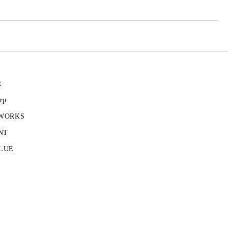
R
rp
 WORKS
NT
LUE