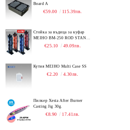
Board A
€59.00
115.39лв.
Стойка за въдица за куфар
MEIHO BM-250 ROD STAND
-Light Blue/Black color
€25.10
49.09лв.
Кутия MEIHO Multi Case SS
€2.20
4.30лв.
Пилкер Xesta After Burner
Casting Jig 30g.
€8.90
17.41лв.