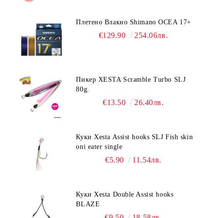
Плетено Влакно Shimano OCEA 17+
€129.90
254.06лв.
Пикер XESTA Scramble Turbo SLJ
80g.
€13.50
26.40лв.
Куки Xesta Assist hooks SLJ Fish skin
oni eater single
€5.90
11.54лв.
Куки Xesta Double Assist hooks
BLAZE
€9.50
18.58лв.