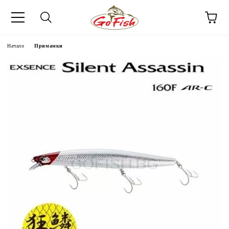
Начало
Примамки