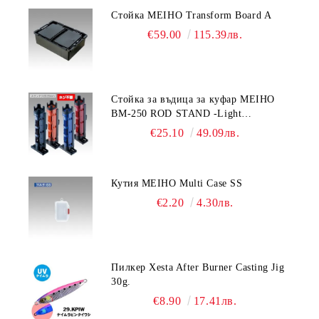
Стойка MEIHO Transform Board A
€59.00
115.39лв.
Стойка за въдица за куфар MEIHO
BM-250 ROD STAND -Light
Blue/Black color
€25.10
49.09лв.
Кутия MEIHO Multi Case SS
€2.20
4.30лв.
Пилкер Xesta After Burner Casting Jig
30g.
€8.90
17.41лв.