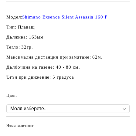
Модел:
Shimano Exsence Silent Assassin 160 F
Тип: Плаващ
Дължина: 163мм
Тегло: 32гр.
Максимална дистанция при замятане: 62м,
Дълбочина на газене: 40 - 80 см.
Ъгъл при движение: 5 градуса
Цвят:
Няма наличност
Добави в желани