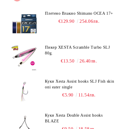
Плетено Влакно Shimano OCEA 17+
€129.90
254.06лв.
Пикер XESTA Scramble Turbo SLJ
80g.
€13.50
26.40лв.
Куки Xesta Assist hooks SLJ Fish skin
oni eater single
€5.90
11.54лв.
Куки Xesta Double Assist hooks
BLAZE
€9.50
18.58лв.