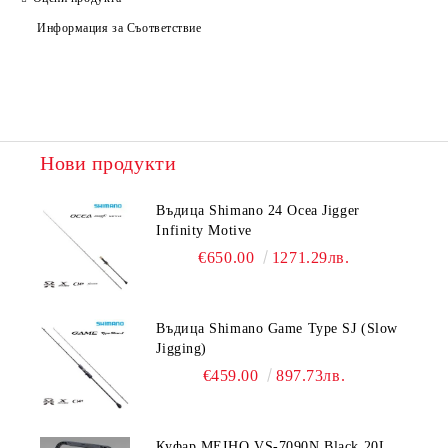
Ние ще се свържем с вас в рамките на работния ден.
Информация за Съответствие
Нови продукти
Въдица Shimano 24 Ocea Jigger
Infinity Motive
€650.00
1271.29лв.
Въдица Shimano Game Type SJ (Slow
Jigging)
€459.00
897.73лв.
Куфар MEIHO VS-7090N Black 20L