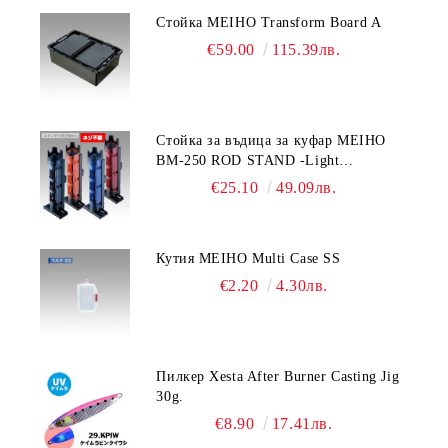
Стойка MEIHO Transform Board A
€59.00
115.39лв.
Стойка за въдица за куфар MEIHO
BM-250 ROD STAND -Light
Blue/Black color
€25.10
49.09лв.
Кутия MEIHO Multi Case SS
€2.20
4.30лв.
Пилкер Xesta After Burner Casting Jig
30g.
€8.90
17.41лв.