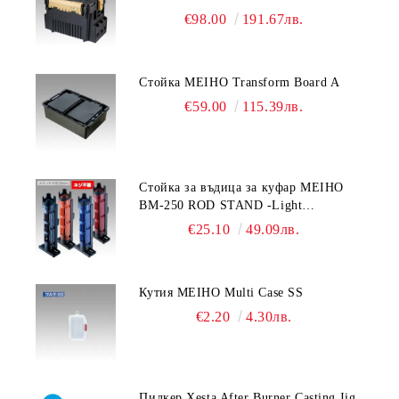
€98.00
191.67лв.
Стойка MEIHO Transform Board A
€59.00
115.39лв.
Стойка за въдица за куфар MEIHO
BM-250 ROD STAND -Light
Blue/Black color
€25.10
49.09лв.
Кутия MEIHO Multi Case SS
€2.20
4.30лв.
Пилкер Xesta After Burner Casting Jig