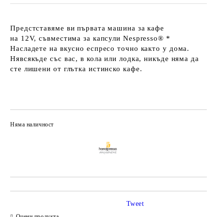
Предстставяме ви първата машина за кафе
на 12V, съвместима за капсули Nespresso® *
Насладете на вкусно еспресо точно както у дома.
Нявсякъде със вас, в кола или лодка, никъде няма да
сте лишени от глътка истинско кафе.
Няма наличност
Добави в желани
Tweet
Оцени продукта