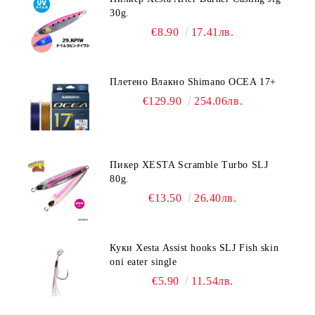
30g.
€8.90
17.41лв.
Плетено Влакно Shimano OCEA 17+
€129.90
254.06лв.
Пикер XESTA Scramble Turbo SLJ
80g.
€13.50
26.40лв.
Куки Xesta Assist hooks SLJ Fish skin
oni eater single
€5.90
11.54лв.