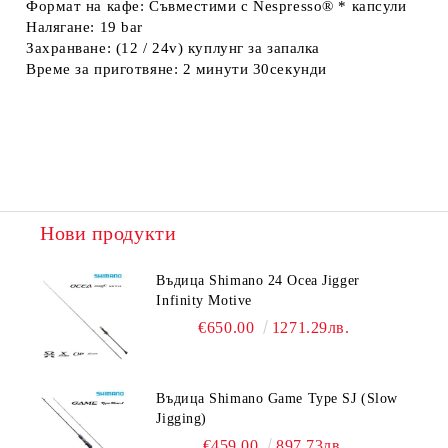
Формат на кафе: Съвместими с Nespresso® * капсули
Налягане: 19 bar
Захранване: (12 / 24v) куплунг за запалка
Време за приготвяне: 2 минути 30секунди
Нови продукти
Въдица Shimano 24 Ocea Jigger
Infinity Motive
€650.00
1271.29лв.
Въдица Shimano Game Type SJ (Slow
Jigging)
€459.00
897.73лв.