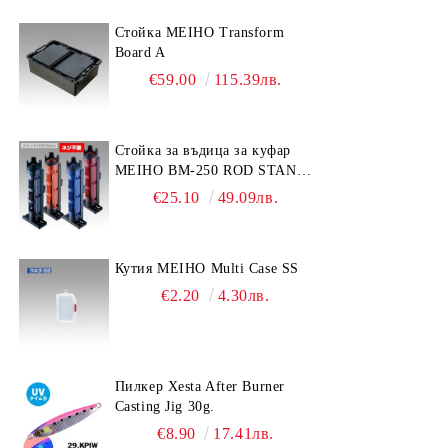
Стойка MEIHO Transform
Board A
€59.00
115.39лв.
Стойка за въдица за куфар
MEIHO BM-250 ROD STAND
-Light Blue/Black color
€25.10
49.09лв.
Кутия MEIHO Multi Case SS
€2.20
4.30лв.
Пилкер Xesta After Burner
Casting Jig 30g.
€8.90
17.41лв.