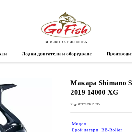
ВСИЧКО ЗА РИБОЛОВА
кти
Лодки двигатели и оборудване
Производи
Макара Shimano S
2019 14000 XG
Код:
8717009751335
Модел
Брой лагери BB-Roller