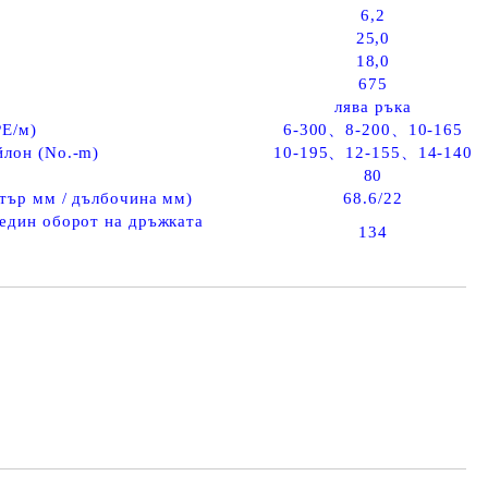
6,2
25,0
18,0
675
лява ръка
PE/м)
6-300、8-200、10-165
лон (No.-m)
10-195、12-155、14-140
80
тър мм / дълбочина мм)
68.6/22
един оборот на дръжката
134
Добави в желани