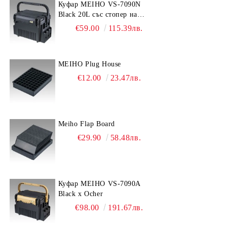
Куфар MEIHO VS-7090N
Black 20L със стопер на
дръжката
€59.00
115.39лв.
MEIHO Plug House
€12.00
23.47лв.
Meiho Flap Board
€29.90
58.48лв.
Куфар MEIHO VS-7090A
Black x Ocher
€98.00
191.67лв.