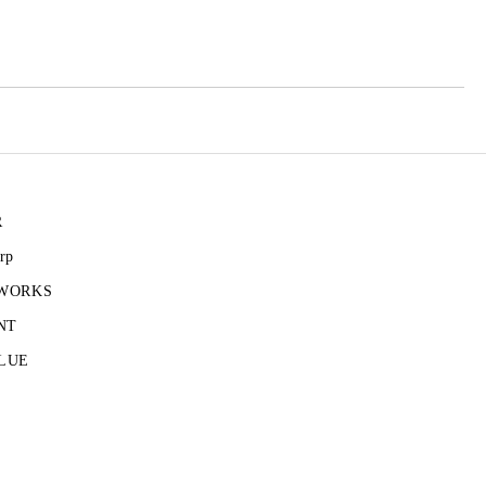
R
rp
 WORKS
NT
LUE