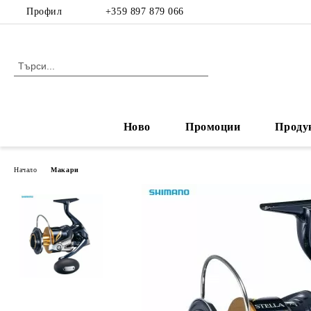
Профил
+359 897 879 066
Ново
Промоции
Проду
Начало
Макари