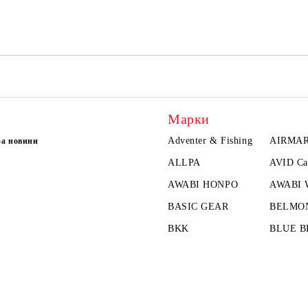
Марки
Adventer & Fishing
AIRMA
за новини
ALLPA
AVID Ca
AWABI HONPO
AWABI
BASIC GEAR
BELMO
BKK
BLUE B