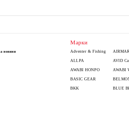
Марки
Adventer & Fishing
AIRMA
за новини
ALLPA
AVID Ca
AWABI HONPO
AWABI
BASIC GEAR
BELMO
BKK
BLUE B