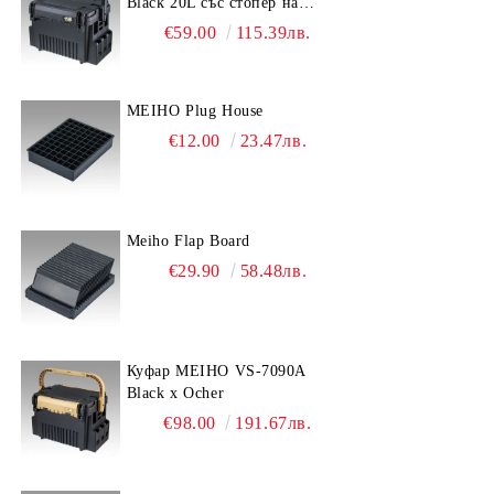
Black 20L със стопер на
дръжката
€59.00
115.39лв.
MEIHO Plug House
€12.00
23.47лв.
Meiho Flap Board
€29.90
58.48лв.
Куфар MEIHO VS-7090A
Black x Ocher
€98.00
191.67лв.