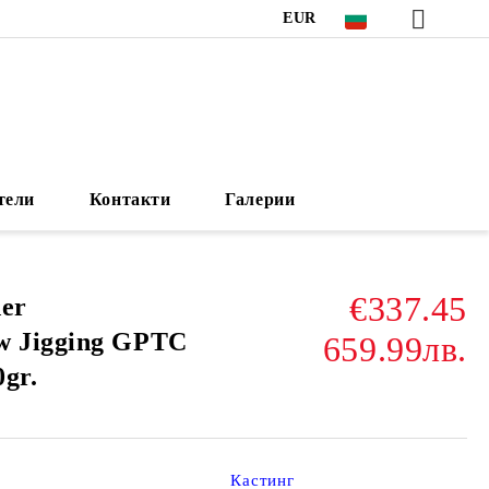
EUR
тели
Контакти
Галерии
€337.45
der
 Jigging GPTC
659.99лв.
0gr.
Кастинг