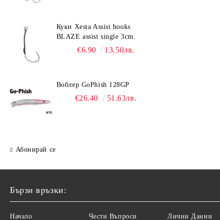
Куки Xesta Assist hooks
BLAZE assist single 3cm.
€6.90
13.50лв.
Воблер GoPhish 128GP
€26.40
51.63лв.
Абонирай се
Бързи връзки:
Начало
Чести Въпроси
Лични Данни