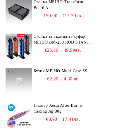
Стойка MEIHO Transform
Board A
€59.00
115.39лв.
Стойка за въдица за куфар
MEIHO BM-250 ROD STAND
-Light Blue/Black color
€25.10
49.09лв.
Кутия MEIHO Multi Case SS
€2.20
4.30лв.
Пилкер Xesta After Burner
Casting Jig 30g.
€8.90
17.41лв.