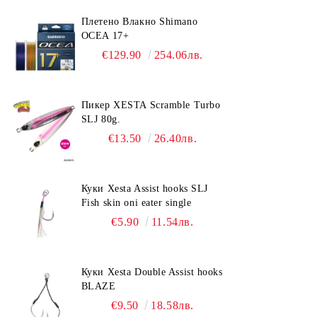
Плетено Влакно Shimano
OCEA 17+
€129.90
254.06лв.
Пикер XESTA Scramble Turbo
SLJ 80g.
€13.50
26.40лв.
Куки Xesta Assist hooks SLJ
Fish skin oni eater single
€5.90
11.54лв.
Куки Xesta Double Assist hooks
BLAZE
€9.50
18.58лв.