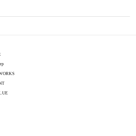
R
rp
 WORKS
NT
LUE