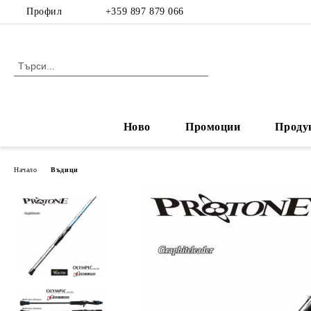
Профил
+359 897 879 066
Ново
Промоции
Проду
Начало
Въдици