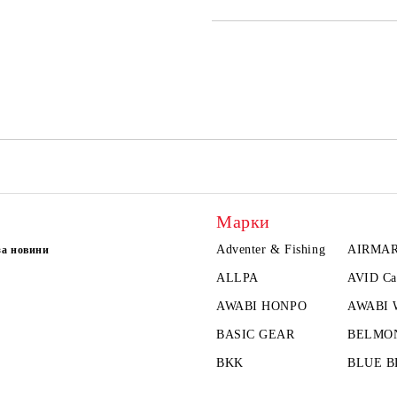
САМО ПОПЪЛНЕТЕ 2 ПОЛЕТА
Ние ще се свържем с вас в рамки
Марки
Adventer & Fishing
AIRMA
за новини
ALLPA
AVID Ca
AWABI HONPO
AWABI
BASIC GEAR
BELMO
BKK
BLUE B