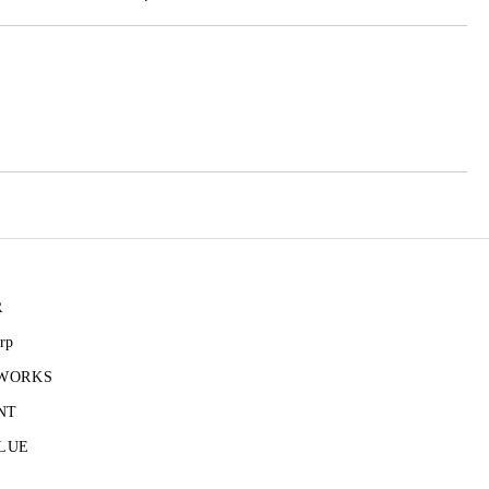
те на работния ден.
R
rp
 WORKS
NT
LUE