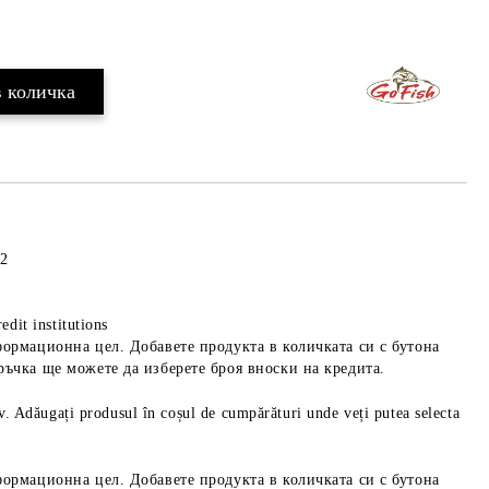
Добави в желани
:2
edit institutions
формационна цел. Добавете продукта в количката си с бутона
ръчка ще можете да изберете броя вноски на кредита.
iv. Adăugați produsul în coșul de cumpărături unde veți putea selecta
формационна цел. Добавете продукта в количката си с бутона