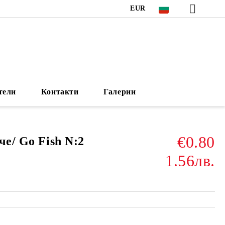
EUR
тели
Контакти
Галерии
€0.80
че/ Go Fish N:2
1.56лв.