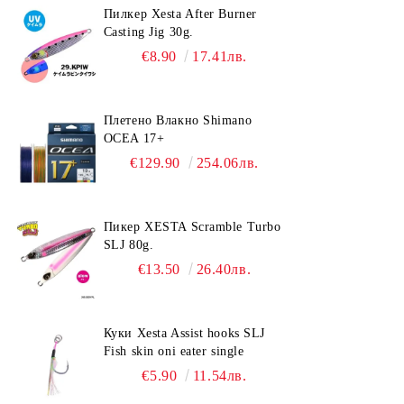
Пилкер Xesta After Burner
Casting Jig 30g.
€8.90
17.41лв.
Плетено Влакно Shimano
OCEA 17+
€129.90
254.06лв.
Пикер XESTA Scramble Turbo
SLJ 80g.
€13.50
26.40лв.
Куки Xesta Assist hooks SLJ
Fish skin oni eater single
€5.90
11.54лв.