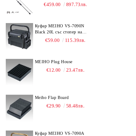
€459.00
897.73лв.
Куфар MEIHO VS-7090N
Black 20L със стопер на
дръжката
€59.00
115.39лв.
MEIHO Plug House
€12.00
23.47лв.
Meiho Flap Board
€29.90
58.48лв.
Куфар MEIHO VS-7090A