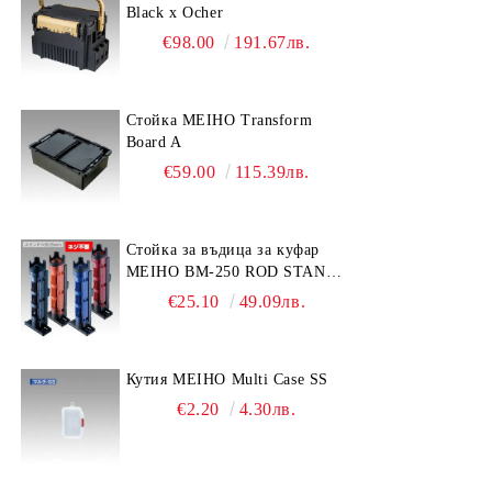
Black x Ocher
€98.00
191.67лв.
Стойка MEIHO Transform
Board A
€59.00
115.39лв.
Стойка за въдица за куфар
MEIHO BM-250 ROD STAND
-Light Blue/Black color
€25.10
49.09лв.
Кутия MEIHO Multi Case SS
€2.20
4.30лв.