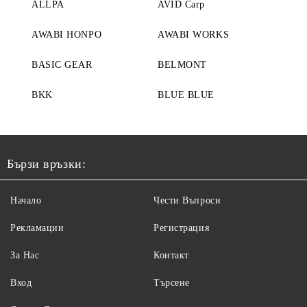
ALLPA
AVID Carp
AWABI HONPO
AWABI WORKS
BASIC GEAR
BELMONT
BKK
BLUE BLUE
Бързи връзки:
Начало
Чести Въпроси
Рекламации
Регистрация
За Нас
Контакт
Вход
Търсене