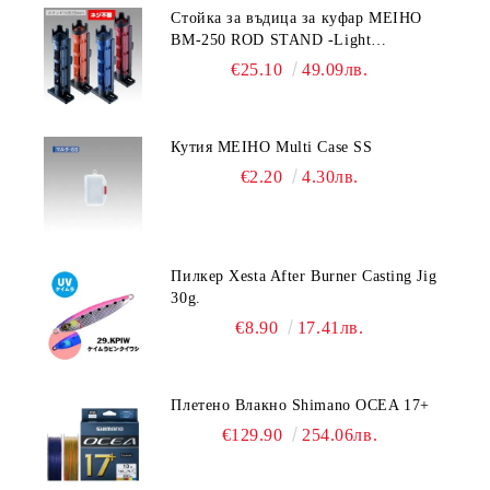
Стойка за въдица за куфар MEIHO
BM-250 ROD STAND -Light
Blue/Black color
€25.10
49.09лв.
Кутия MEIHO Multi Case SS
€2.20
4.30лв.
Пилкер Xesta After Burner Casting Jig
30g.
€8.90
17.41лв.
Плетено Влакно Shimano OCEA 17+
€129.90
254.06лв.