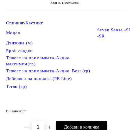
Код:
8717009750388
Спининг/Кастинг
Seven Sense -S
Модел
-SR
Дължина (м)
Брой снадки
Тежест на примамката-Акция
максимум(гр)
Тежест на примамката-Акция Best (гр)
Дебелина на линията-(PE Line)
Тегло (гр)
Добави в желани
В наличност