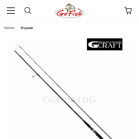
Начало
Въдици