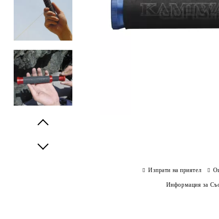
Prev
Next
Изпрати на приятел
О
Информация за Съо