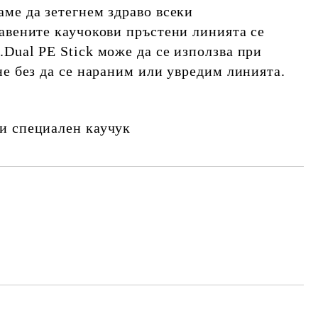
ме да зетегнем здраво всеки
авените каучокови пръстени линията се
.
Dual PE Stick
може да се използва при
не без да се нараним или увредим линията.
и специален каучук
Добави в желани