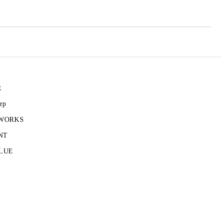
R
rp
 WORKS
NT
LUE