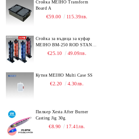
Стойка MEIHO Transform
Board A
€59.00
115.39лв.
Стойка за въдица за куфар
MEIHO BM-250 ROD STAND
-Light Blue/Black color
€25.10
49.09лв.
Кутия MEIHO Multi Case SS
€2.20
4.30лв.
Пилкер Xesta After Burner
Casting Jig 30g.
€8.90
17.41лв.