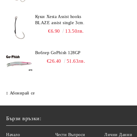
Куки Xesta Assist hooks
BLAZE assist single 3cm.
€6.90
13.50лв.
Воблер GoPhish 128GP
€26.40
51.63лв.
Абонирай се
Бързи връзки:
Начало
Чести Въпроси
Лични Данни