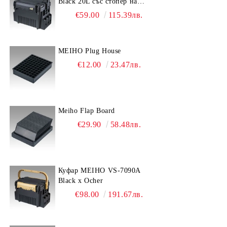
Black 20L със стопер на
дръжката
€59.00
115.39лв.
MEIHO Plug House
€12.00
23.47лв.
Meiho Flap Board
€29.90
58.48лв.
Куфар MEIHO VS-7090A
Black x Ocher
€98.00
191.67лв.