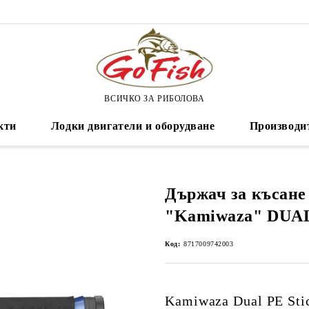
ВСИЧКО ЗА РИБОЛОВА
кти
Лодки двигатели и оборудване
Производи
Държач за късане
"Kamiwaza" DUAL 
Код:
8717009742003
Kamiwaza Dual PE Sti