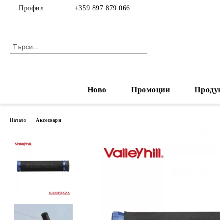
Профил
+359 897 879 066
Ново
Промоции
Проду
Начало
Аксесоари