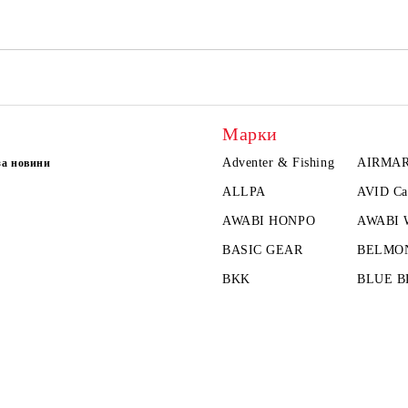
Марки
Adventer & Fishing
AIRMA
за новини
ALLPA
AVID Ca
AWABI HONPO
AWABI
BASIC GEAR
BELMO
BKK
BLUE B