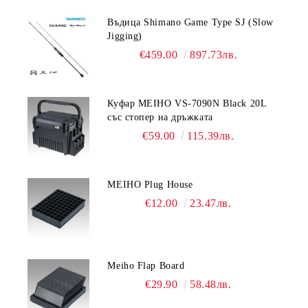
Въдица Shimano Game Type SJ (Slow
Jigging)
€459.00
897.73лв.
Куфар MEIHO VS-7090N Black 20L
със стопер на дръжката
€59.00
115.39лв.
MEIHO Plug House
€12.00
23.47лв.
Meiho Flap Board
€29.90
58.48лв.