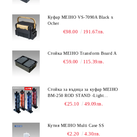
Куфар MEIHO VS-7090A Black x
Ocher
€98.00
191.67лв.
Стойка MEIHO Transform Board A
€59.00
115.39лв.
Стойка за въдица за куфар MEIHO
BM-250 ROD STAND -Light
Blue/Black color
€25.10
49.09лв.
Кутия MEIHO Multi Case SS
€2.20
4.30лв.