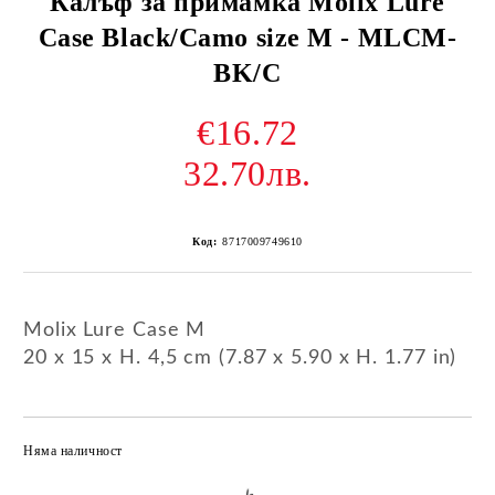
Калъф за примамка Molix Lure
Case Black/Camo size M - MLCM-
BK/C
€16.72
32.70лв.
Код:
8717009749610
Molix Lure Case M
20 x 15 x H. 4,5 cm (7.87 x 5.90 x H. 1.77 in)
Няма наличност
Добави в желани