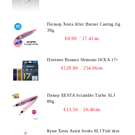
Пилкер Xesta After Burner Casting Jig
30g.
€8.90
17.41лв.
Плетено Влакно Shimano OCEA 17+
€129.90
254.06лв.
Пикер XESTA Scramble Turbo SLJ
80g.
€13.50
26.40лв.
Куки Xesta Assist hooks SLJ Fish skin