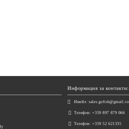
Информация за контакти:
Имейл:
sales.gofish@gmail.c
Телефон:
+359 897 879 066
Телефон:
+359 52 621335
dy