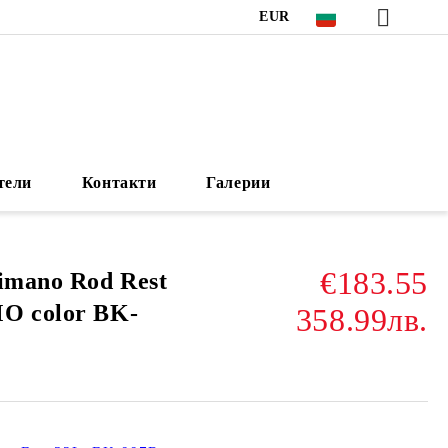
EUR
тели
Контакти
Галерии
€183.55
imano Rod Rest
O color BK-
358.99лв.