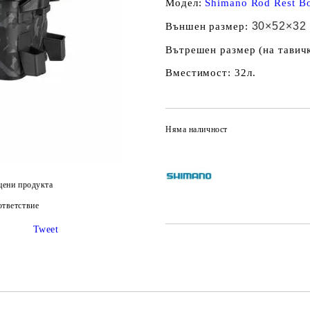
Модел:
Shimano Rod Rest B
30×52×32
Външен размер:
Вътрешен размер (на тавич
Вместимост: 32л.
Няма наличност
цени продукта
тветствие
Tweet