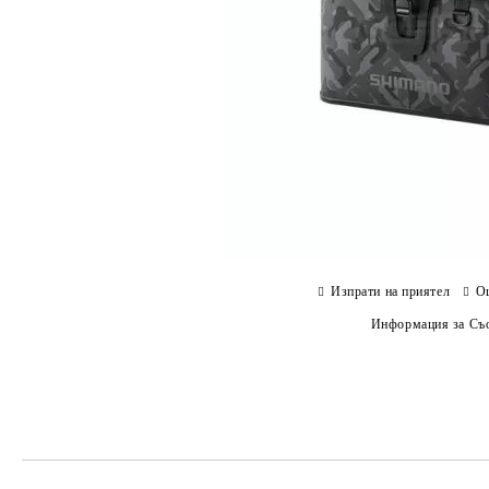
Изпрати на приятел
О
Информация за Съо