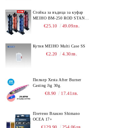
Стойка за въдица за куфар
MEIHO BM-250 ROD STAND
-Light Blue/Black color
€25.10
49.09лв.
Кутия MEIHO Multi Case SS
€2.20
4.30лв.
Пилкер Xesta After Burner
Casting Jig 30g.
€8.90
17.41лв.
Плетено Влакно Shimano
OCEA 17+
€129.90
254.06лв.