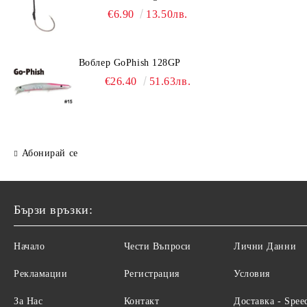
€6.90
13.50лв.
Воблер GoPhish 128GP
€26.40
51.63лв.
Абонирай се
Бързи връзки:
Начало
Чести Въпроси
Лични Данни
Рекламации
Регистрация
Условия
За Нас
Контакт
Доставка - Spee