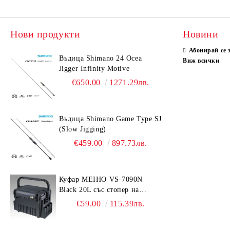
Нови продукти
Новини
Абонирай се 
Въдица Shimano 24 Ocea
Виж всички
Jigger Infinity Motive
€650.00
1271.29лв.
Въдица Shimano Game Type SJ
(Slow Jigging)
€459.00
897.73лв.
Куфар MEIHO VS-7090N
Black 20L със стопер на
дръжката
€59.00
115.39лв.