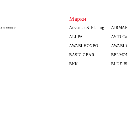
Марки
Adventer & Fishing
AIRMA
за новини
ALLPA
AVID Ca
AWABI HONPO
AWABI
BASIC GEAR
BELMO
BKK
BLUE B