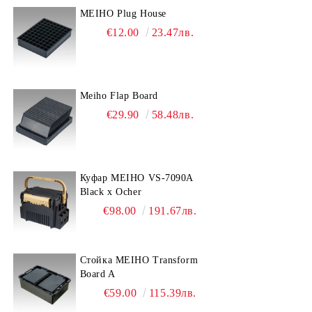
MEIHO Plug House
€12.00
23.47лв.
Meiho Flap Board
€29.90
58.48лв.
Куфар MEIHO VS-7090A
Black x Ocher
€98.00
191.67лв.
Стойка MEIHO Transform
Board A
€59.00
115.39лв.