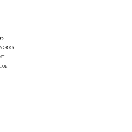
R
rp
 WORKS
NT
LUE