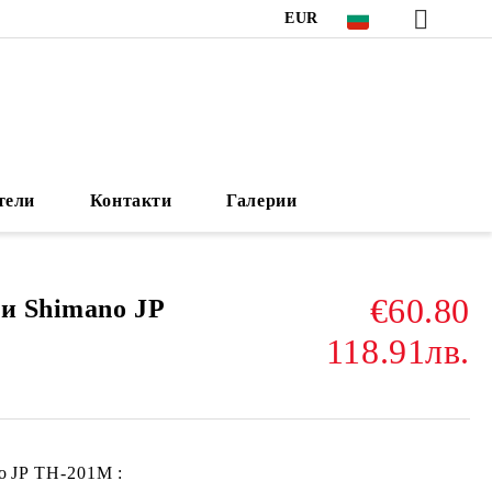
EUR
тели
Контакти
Галерии
€60.80
ли Shimano JP
118.91лв.
o
JP TH-201M
: