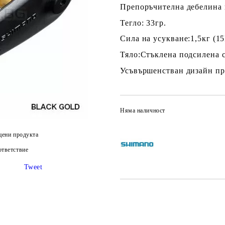
Препоръчителна дебелина н
Тегло: 33гр.
Сила на усукване:1,5кг (1
Тяло:Стъклена подсилена 
Усъвършенстван дизайн пр
Няма наличност
цени продукта
тветствие
Tweet