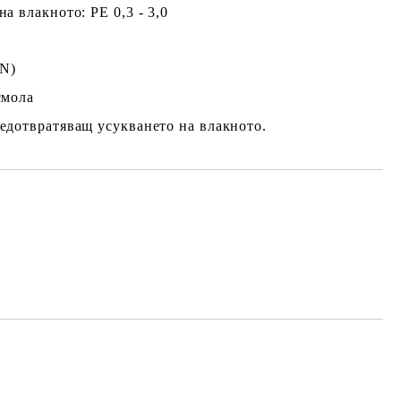
а влакното: PE 0,3 - 3,0
5N)
смола
едотвратяващ усукването на влакното.
Добави в желани