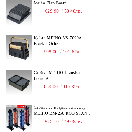
Meiho Flap Board
€29.90
58.48лв.
Куфар MEIHO VS-7090A
Black x Ocher
€98.00
191.67лв.
Стойка MEIHO Transform
Board A
€59.00
115.39лв.
Стойка за въдица за куфар
MEIHO BM-250 ROD STAND
-Light Blue/Black color
€25.10
49.09лв.