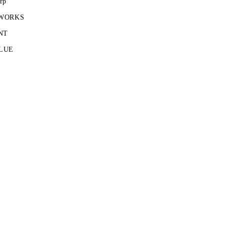
rp
 WORKS
NT
LUE