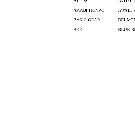
ALLPA
AVID Ca
AWABI HONPO
AWABI
BASIC GEAR
BELMO
BKK
BLUE B