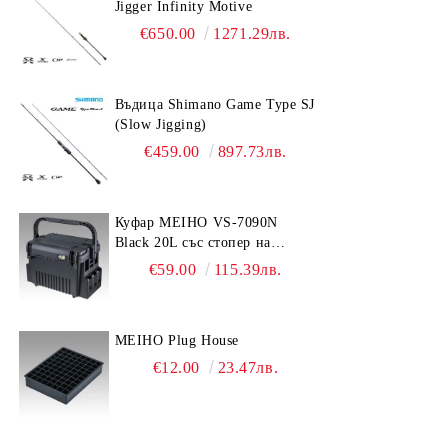
Jigger Infinity Motive
€650.00
1271.29лв.
Въдица Shimano Game Type SJ
(Slow Jigging)
€459.00
897.73лв.
Куфар MEIHO VS-7090N
Black 20L със стопер на
дръжката
€59.00
115.39лв.
MEIHO Plug House
€12.00
23.47лв.