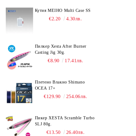
Кутия MEIHO Multi Case SS
€2.20
4.30лв.
Пилкер Xesta After Burner
Casting Jig 30g.
€8.90
17.41лв.
Плетено Влакно Shimano
OCEA 17+
€129.90
254.06лв.
Пикер XESTA Scramble Turbo
SLJ 80g.
€13.50
26.40лв.