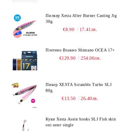
Пилкер Xesta After Burner Casting Jig
30g.
€8.90
17.41лв.
Плетено Влакно Shimano OCEA 17+
€129.90
254.06лв.
Пикер XESTA Scramble Turbo SLJ
80g.
€13.50
26.40лв.
Куки Xesta Assist hooks SLJ Fish skin
oni eater single