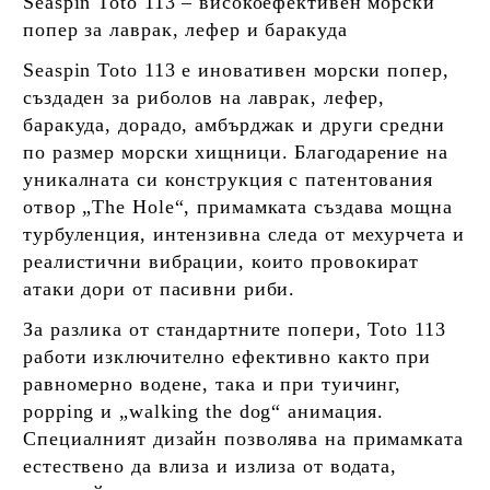
Seaspin Toto 113 – високоефективен морски
попер за лаврак, лефер и баракуда
Seaspin Toto 113 е иновативен морски попер,
създаден за риболов на лаврак, лефер,
баракуда, дорадо, амбърджак и други средни
по размер морски хищници. Благодарение на
уникалната си конструкция с патентования
отвор „The Hole“, примамката създава мощна
турбуленция, интензивна следа от мехурчета и
реалистични вибрации, които провокират
атаки дори от пасивни риби.
За разлика от стандартните попери, Toto 113
работи изключително ефективно както при
равномерно водене, така и при туичинг,
popping и „walking the dog“ анимация.
Специалният дизайн позволява на примамката
естествено да влиза и излиза от водата,