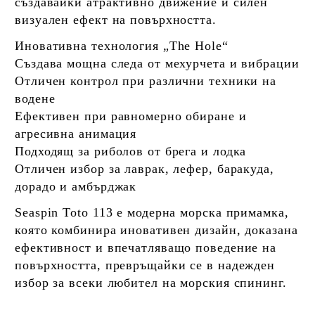
създавайки атрактивно движение и силен
визуален ефект на повърхността.
Иновативна технология „The Hole“
Създава мощна следа от мехурчета и вибрации
Отличен контрол при различни техники на
водене
Ефективен при равномерно обиране и
агресивна анимация
Подходящ за риболов от брега и лодка
Отличен избор за лаврак, лефер, баракуда,
дорадо и амбърджак
Seaspin Toto 113 е модерна морска примамка,
която комбинира иновативен дизайн, доказана
ефективност и впечатляващо поведение на
повърхността, превръщайки се в надежден
избор за всеки любител на морския спининг.