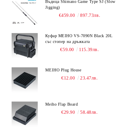
Въдица Shimano Game Type SJ (Slow
Jigging)
€459.00
897.73лв.
Куфар MEIHO VS-7090N Black 20L
със стопер на дръжката
€59.00
115.39лв.
MEIHO Plug House
€12.00
23.47лв.
Meiho Flap Board
€29.90
58.48лв.