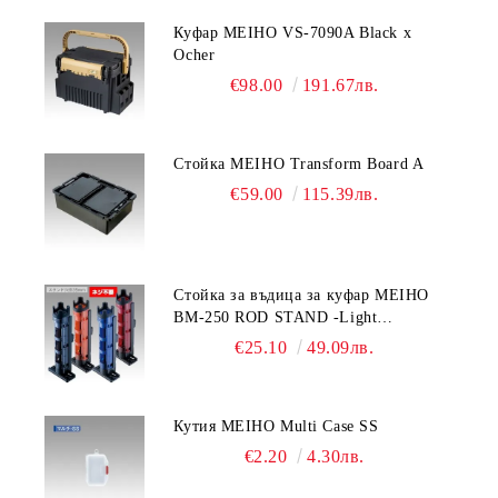
Куфар MEIHO VS-7090A Black x
Ocher
€98.00
191.67лв.
Стойка MEIHO Transform Board A
€59.00
115.39лв.
Стойка за въдица за куфар MEIHO
BM-250 ROD STAND -Light
Blue/Black color
€25.10
49.09лв.
Кутия MEIHO Multi Case SS
€2.20
4.30лв.