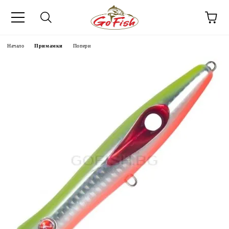
Начало
Примамки
Попери