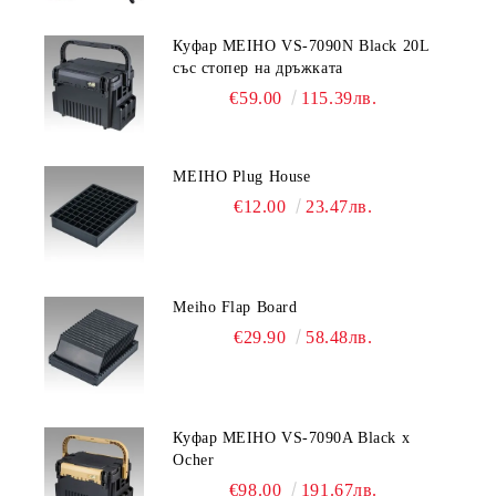
Куфар MEIHO VS-7090N Black 20L
със стопер на дръжката
€59.00
115.39лв.
MEIHO Plug House
€12.00
23.47лв.
Meiho Flap Board
€29.90
58.48лв.
Куфар MEIHO VS-7090A Black x
Ocher
€98.00
191.67лв.