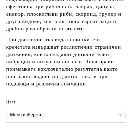
ефективна при риболов на лаврак, ципура,
снапър, плоскоглави риби, скорпид, групер и
други видове, които активно търсят раци и
дребни ракообразни по дъното.
При движение във водата щипките и
крачетата извършват реалистични странични
движения, които създават допълнителни
вибрации и визуални сигнали. Това прави
примамката изключително резултатна както
при бавно водене по дъното, така и при
подскоци и различни анимации.
Цвят: