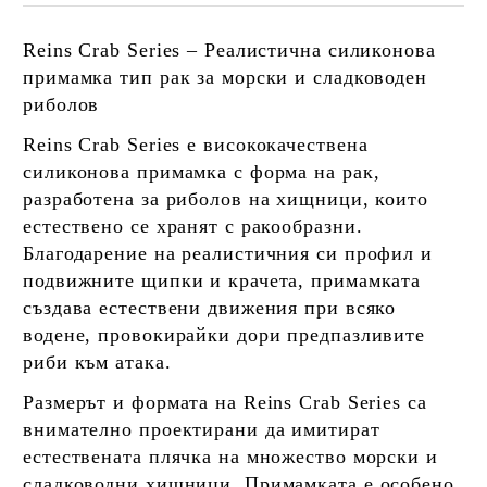
Reins Crab Series – Реалистична силиконова
примамка тип рак за морски и сладководен
риболов
Reins Crab Series
е висококачествена
силиконова примамка с форма на рак,
разработена за риболов на хищници, които
естествено се хранят с ракообразни.
Благодарение на реалистичния си профил и
подвижните щипки и крачета, примамката
създава естествени движения при всяко
водене, провокирайки дори предпазливите
риби към атака.
Размерът и формата на Reins Crab Series са
внимателно проектирани да имитират
естествената плячка на множество морски и
сладководни хищници. Примамката е особено