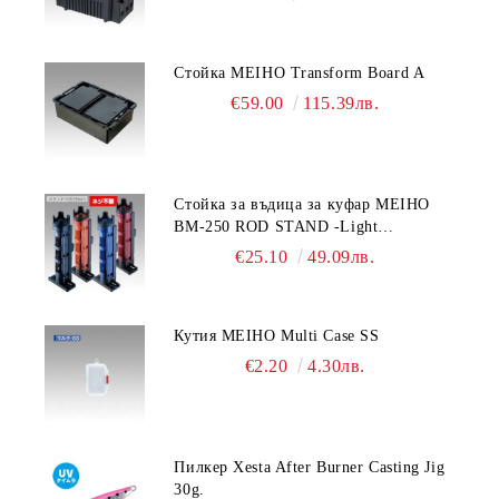
Стойка MEIHO Transform Board A
€59.00
115.39лв.
Стойка за въдица за куфар MEIHO
BM-250 ROD STAND -Light
Blue/Black color
€25.10
49.09лв.
Кутия MEIHO Multi Case SS
€2.20
4.30лв.
Пилкер Xesta After Burner Casting Jig
30g.