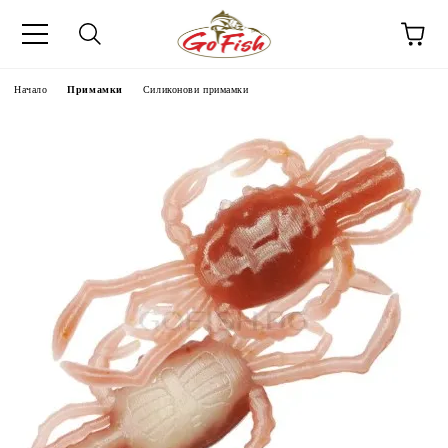
Начало
Примамки
Силиконови примамки