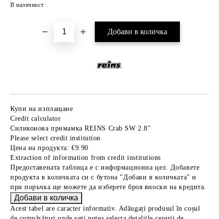
Добави в желани
В наличност
Купи на изплащане
Credit calculator
Силиконова примамка REINS Crab SW 2.8"
Please select credit institution
Цена на продукта:
€9.90
Extraction of information from credit institutions
Предоставената таблица е с информационна цел. Добавете
продукта в количката си с бутона "Добави в количката" и
при поръчка ще можете да изберете броя вноски на кредита.
Acest tabel are caracter informativ. Adăugați produsul în coșul
de cumpărături unde veți putea selecta detaliile cererii de