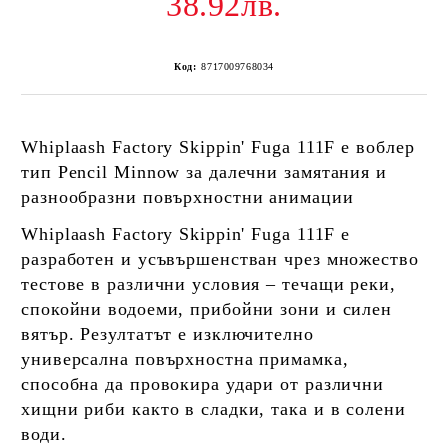
38.92лв.
Код:
8717009768034
Whiplaash Factory Skippin' Fuga 111F
е в
облер
тип Pencil Minnow за далечни замятания и
разнообразни повърхностни анимации
Whiplaash Factory Skippin' Fuga 111F е
разработен и усъвършенстван чрез множество
тестове в различни условия – течащи реки,
спокойни водоеми, прибойни зони и силен
вятър. Резултатът е изключително
универсална повърхностна примамка,
способна да провокира удари от различни
хищни риби както в сладки, така и в солени
води.