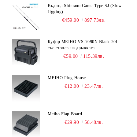
Въдица Shimano Game Type SJ (Slow
Jigging)
€459.00
897.73лв.
Куфар MEIHO VS-7090N Black 20L
със стопер на дръжката
€59.00
115.39лв.
MEIHO Plug House
€12.00
23.47лв.
Meiho Flap Board
€29.90
58.48лв.