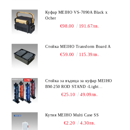
Куфар MEIHO VS-7090A Black x
Ocher
€98.00
191.67лв.
Стойка MEIHO Transform Board A
€59.00
115.39лв.
Стойка за въдица за куфар MEIHO
BM-250 ROD STAND -Light
Blue/Black color
€25.10
49.09лв.
Кутия MEIHO Multi Case SS
€2.20
4.30лв.