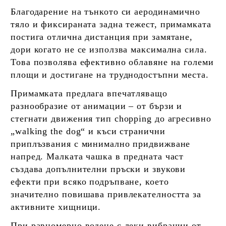
Благодарение на тънкото си аеродинамично
тяло и фиксираната задна тежест, примамката
постига отлична дистанция при замятане,
дори когато не се използва максимална сила.
Това позволява ефективно облавяне на големи
площи и достигане на труднодостъпни места.
Примамката предлага впечатляващо
разнообразие от анимации – от бързи и
стегнати движения тип chopping до агресивно
„walking the dog“ и къси странични
приплъзвания с минимално придвижване
напред. Малката чашка в предната част
създава допълнителни пръски и звукови
ефекти при всяко подръпване, което
значително повишава привлекателността за
активните хищници.
При равномерно водене с леки вибрации от