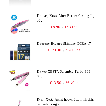
Пилкер Xesta After Burner Casting Jig
30g.
€8.90
17.41лв.
Плетено Влакно Shimano OCEA 17+
€129.90
254.06лв.
Пикер XESTA Scramble Turbo SLJ
80g.
€13.50
26.40лв.
Куки Xesta Assist hooks SLJ Fish skin
oni eater single