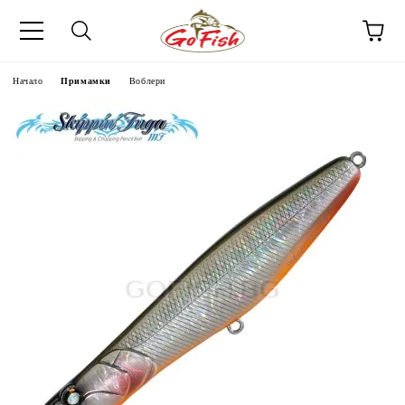
Начало
Примамки
Воблери