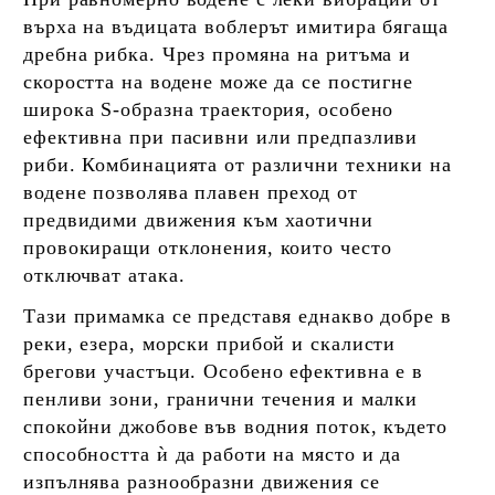
върха на въдицата воблерът имитира бягаща
дребна рибка. Чрез промяна на ритъма и
скоростта на водене може да се постигне
широка S-образна траектория, особено
ефективна при пасивни или предпазливи
риби. Комбинацията от различни техники на
водене позволява плавен преход от
предвидими движения към хаотични
провокиращи отклонения, които често
отключват атака.
Тази примамка се представя еднакво добре в
реки, езера, морски прибой и скалисти
брегови участъци. Особено ефективна е в
пенливи зони, гранични течения и малки
спокойни джобове във водния поток, където
способността ѝ да работи на място и да
изпълнява разнообразни движения се