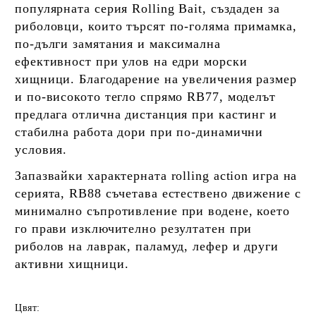
популярната серия Rolling Bait, създаден за
риболовци, които търсят по-голяма примамка,
по-дълги замятания и максимална
ефективност при улов на едри морски
хищници. Благодарение на увеличения размер
и по-високото тегло спрямо RB77, моделът
предлага отлична дистанция при кастинг и
стабилна работа дори при по-динамични
условия.
Запазвайки характерната rolling action игра на
серията, RB88 съчетава естествено движение с
минимално съпротивление при водене, което
го прави изключително резултатен при
риболов на лаврак, паламуд, лефер и други
активни хищници.
Цвят: