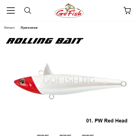
Начало
Примамки