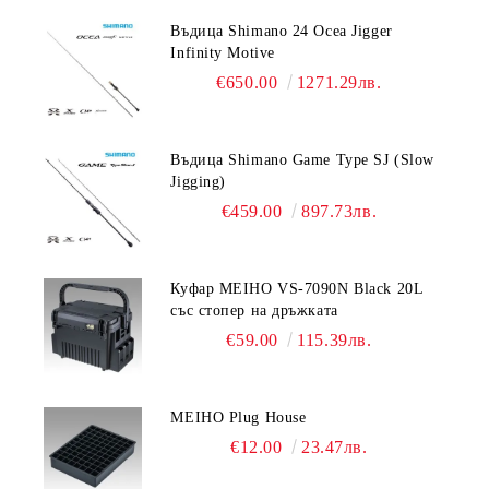
Въдица Shimano 24 Ocea Jigger
Infinity Motive
€650.00
1271.29лв.
Въдица Shimano Game Type SJ (Slow
Jigging)
€459.00
897.73лв.
Куфар MEIHO VS-7090N Black 20L
със стопер на дръжката
€59.00
115.39лв.
MEIHO Plug House
€12.00
23.47лв.