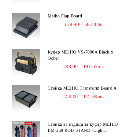
Meiho Flap Board
€29.90
58.48лв.
Куфар MEIHO VS-7090A Black x
Ocher
€98.00
191.67лв.
Стойка MEIHO Transform Board A
€59.00
115.39лв.
Стойка за въдица за куфар MEIHO
BM-250 ROD STAND -Light
Blue/Black color