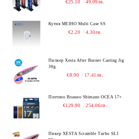
€25.10
49.09лв.
Кутия MEIHO Multi Case SS
€2.20
4.30лв.
Пилкер Xesta After Burner Casting Jig
30g.
€8.90
17.41лв.
Плетено Влакно Shimano OCEA 17+
€129.90
254.06лв.
Пикер XESTA Scramble Turbo SLJ