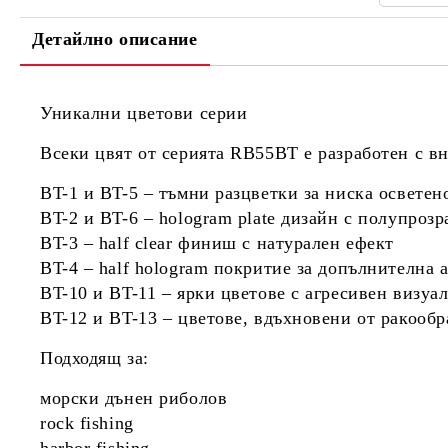
Детайлно описание
Уникални цветови серии
Всеки цвят от серията RB55BT е разработен с в
BT-1 и BT-5 – тъмни разцветки за ниска осветен
BT-2 и BT-6 – hologram plate дизайн с полупроз
BT-3 – half clear финиш с натурален ефект
BT-4 – half hologram покритие за допълнителна 
BT-10 и BT-11 – ярки цветове с агресивен визуа
BT-12 и BT-13 – цветове, вдъхновени от ракооб
Подходящ за:
морски дънен риболов
rock fishing