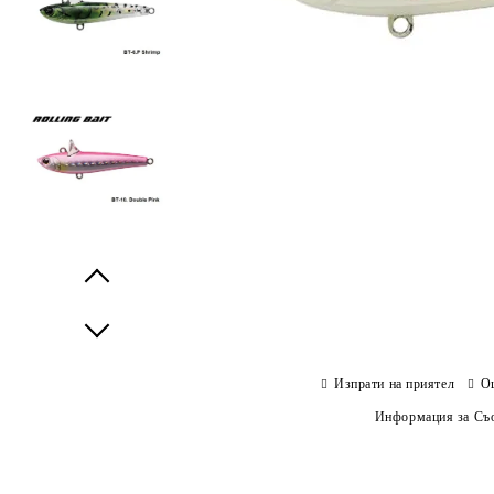
Prev
Next
Изпрати на приятел
О
Информация за Съо