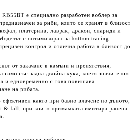
ne RB55BT е специално разработен воблер за
предназначен за риби, които се хранят в близост
кефал, платерина, лаврак, дракон, спариди и
оделът е оптимизиран за bottom tracing
прецизен контрол и отлична работа в близост до
скът от закачане в камъни и препятствия,
а само със задна двойна кука, което значително
а и едновременно с това повишава
чане на рибата.
ефективен както при бавно влачене по дъното,
ft & fall, при които примамката имитира ранена
а.
за дънен морски риболов