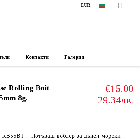
EUR
тели
Контакти
Галерии
€15.00
e Rolling Bait
55mm 8g.
29.34лв.
ne RB55BT – Потъващ воблер за дънен морски