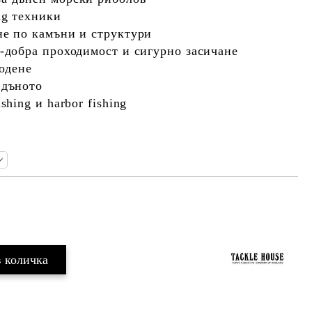
ng техники
не по камъни и структури
о-добра проходимост и сигурно засичане
водене
 дъното
shing и harbor fishing
Добави в желани