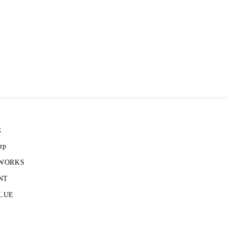
R
rp
 WORKS
NT
LUE