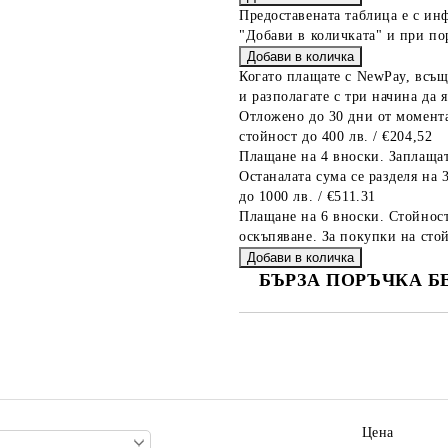
Предоставената таблица е с ин
"Добави в количката" и при по
Когато плащате с NewPay, всъщ
и разполагате с три начина да я
Отложено до 30 дни от момента
стойност до 400 лв. / €204,52
Плащане на 4 вноски. Заплащат
Останалата сума се разделя на 
до 1000 лв. / €511.31
Плащане на 6 вноски. Стойност
оскъпяване. За покупки на стой
БЪРЗА ПОРЪЧКА Б
САМО ПОПЪЛНЕТЕ 2 ПОЛЕТА
Ние ще се свържем с вас в рамки
Цена