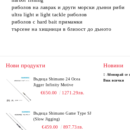
harbor fishing
риболов на лаврак и други морски дънни риби
ultra light и light tackle риболов
риболов с hard bait примамки
търсене на хищници в близост до дъното
Нови продукти
Новини
Абонирай се 
Въдица Shimano 24 Ocea
Виж всички
Jigger Infinity Motive
€650.00
1271.29лв.
Въдица Shimano Game Type SJ
(Slow Jigging)
€459.00
897.73лв.