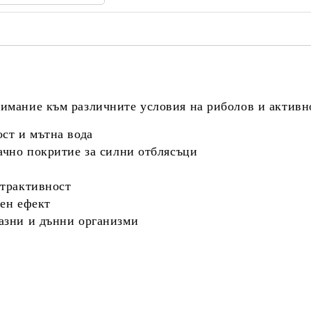
нимание към различните условия на риболов и активн
ост и мътна вода
рачно покритие за силни отблясъци
атрактивност
лен ефект
разни и дънни организми