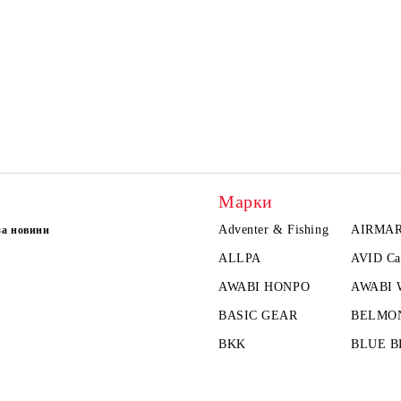
Марки
Adventer & Fishing
AIRMA
за новини
ALLPA
AVID Ca
AWABI HONPO
AWABI
BASIC GEAR
BELMO
BKK
BLUE B