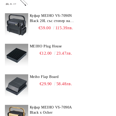
Куфар MEIHO VS-7090N
Black 20L със стопер на
дръжката
€59.00
115.39лв.
MEIHO Plug House
€12.00
23.47лв.
Meiho Flap Board
€29.90
58.48лв.
Куфар MEIHO VS-7090A
Black x Ocher