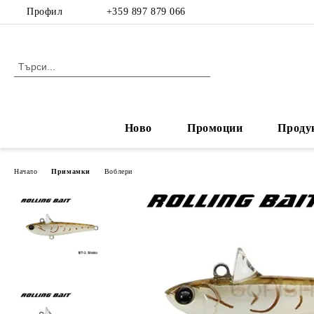
Профил
+359 897 879 066
Ново
Промоции
Проду
Начало
Примамки
Воблери