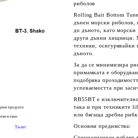
риболов
Rolling Bait Bottom Tu
дънен морски риболов, 
до дъното, като морски 
други дънни хищници. М
техники, осигурявайки 
дъното.
За да се минимизира ри
примамката е оборудван
подобрява проходимостт
успеваемостта при заси
RB55BT е изключително 
така и при техниките li
цени продукта
или бягаща дребна рибк
тветствие
Основни предимства:
Tweet
Специализиран воблер 