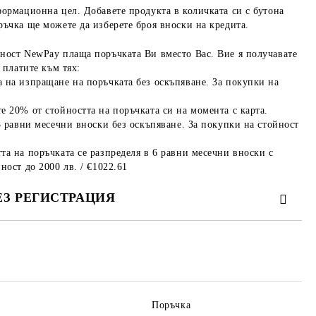
формационна цел. Добавете продукта в количката си с бутона
ръчка ще можете да изберете броя вноски на кредита.
ност NewPay плаща поръчката Ви вместо Вас. Вие я получавате
 платите към тях:
 на изпращане на поръчката без оскъпяване. За покупки на
е 20% от стойността на поръчката си на момента с карта.
3 равни месечни вноски без оскъпяване. За покупки на стойност
та на поръчката се разпределя в 6 равни месечни вноски с
ност до 2000 лв. / €1022.61
ЕЗ РЕГИСТРАЦИЯ
те на работния ден.
Поръчка