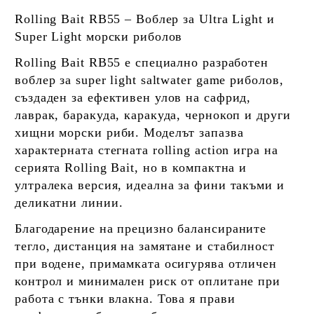
Rolling Bait RB55 – Воблер за Ultra Light и
Super Light морски риболов
Rolling Bait RB55 е специално разработен
воблер за super light saltwater game риболов,
създаден за ефективен улов на сафрид,
лаврак, баракуда, каракуда, чернокоп и други
хищни морски риби. Моделът запазва
характерната стегната rolling action игра на
серията Rolling Bait, но в компактна и
ултралека версия, идеална за фини такъми и
деликатни линии.
Благодарение на прецизно балансираните
тегло, дистанция на замятане и стабилност
при водене, примамката осигурява отличен
контрол и минимален риск от оплитане при
работа с тънки влакна. Това я прави