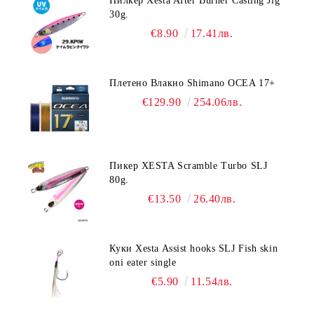
Пилкер Xesta After Burner Casting Jig
30g.
€8.90
17.41лв.
Плетено Влакно Shimano OCEA 17+
€129.90
254.06лв.
Пикер XESTA Scramble Turbo SLJ
80g.
€13.50
26.40лв.
Куки Xesta Assist hooks SLJ Fish skin
oni eater single
€5.90
11.54лв.