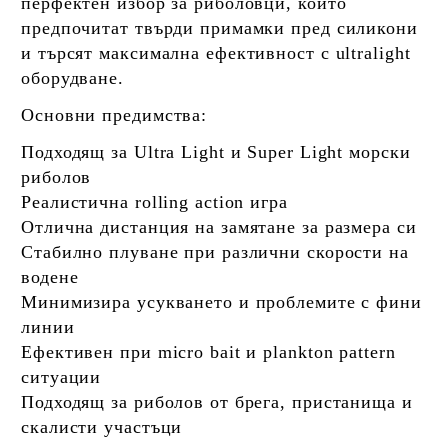
перфектен избор за риболовци, които
предпочитат твърди примамки пред силикони
и търсят максимална ефективност с ultralight
оборудване.
Основни предимства:
Подходящ за Ultra Light и Super Light морски
риболов
Реалистична rolling action игра
Отлична дистанция на замятане за размера си
Стабилно плуване при различни скорости на
водене
Минимизира усукването и проблемите с фини
линии
Ефективен при micro bait и plankton pattern
ситуации
Подходящ за риболов от брега, пристанища и
скалисти участъци