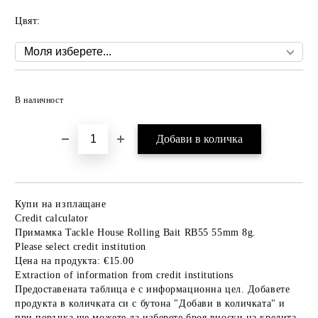
Цвят:
Добави в желани
В наличност
Купи на изплащане
Credit calculator
Примамка Tackle House Rolling Bait RB55 55mm 8g.
Please select credit institution
Цена на продукта:
€15.00
Extraction of information from credit institutions
Предоставената таблица е с информационна цел. Добавете
продукта в количката си с бутона "Добави в количката" и
при поръчка ще можете да изберете броя вноски на кредита.