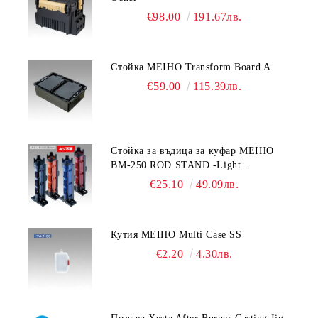
€98.00
191.67лв.
Стойка MEIHO Transform Board A
€59.00
115.39лв.
Стойка за въдица за куфар MEIHO
BM-250 ROD STAND -Light
Blue/Black color
€25.10
49.09лв.
Кутия MEIHO Multi Case SS
€2.20
4.30лв.