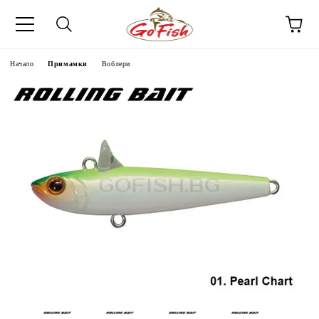
Начало
Примамки
Воблери