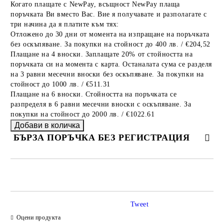
Когато плащате с NewPay, всъщност NewPay плаща
поръчката Ви вместо Вас. Вие я получавате и разполагате с
три начина да я платите към тях:
Отложено до 30 дни от момента на изпращане на поръчката
без оскъпяване. За покупки на стойност до 400 лв. / €204,52
Плащане на 4 вноски. Заплащате 20% от стойността на
поръчката си на момента с карта. Останалата сума се разделя
на 3 равни месечни вноски без оскъпяване. За покупки на
стойност до 1000 лв. / €511.31
Плащане на 6 вноски. Стойността на поръчката се
разпределя в 6 равни месечни вноски с оскъпяване. За
покупки на стойност до 2000 лв. / €1022.61
БЪРЗА ПОРЪЧКА БЕЗ РЕГИСТРАЦИЯ
САМО ПОПЪЛНЕТЕ 2 ПОЛЕТА
Tweet
Оцени продукта
Ние ще се свържем с вас в рамките на работния ден.