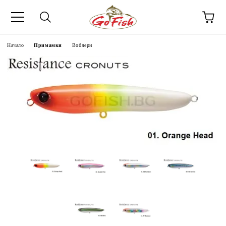
Начало
Примамки
Воблери