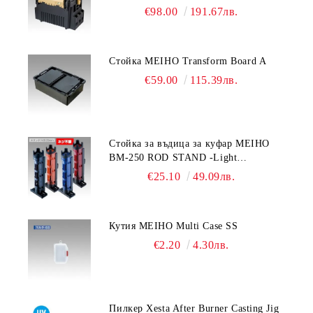
€98.00
191.67лв.
Стойка MEIHO Transform Board A
€59.00
115.39лв.
Стойка за въдица за куфар MEIHO
BM-250 ROD STAND -Light
Blue/Black color
€25.10
49.09лв.
Кутия MEIHO Multi Case SS
€2.20
4.30лв.
Пилкер Xesta After Burner Casting Jig