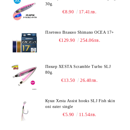
30g.
€8.90
17.41лв.
Плетено Влакно Shimano OCEA 17+
€129.90
254.06лв.
Пикер XESTA Scramble Turbo SLJ
80g.
€13.50
26.40лв.
Куки Xesta Assist hooks SLJ Fish skin
oni eater single
€5.90
11.54лв.