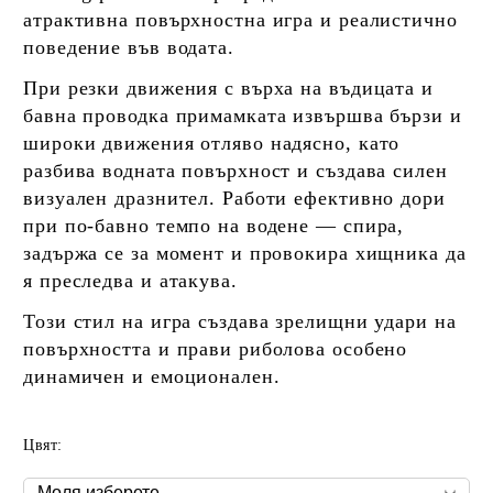
атрактивна повърхностна игра и реалистично
поведение във водата.
При резки движения с върха на въдицата и
бавна проводка примамката извършва бързи и
широки движения отляво надясно, като
разбива водната повърхност и създава силен
визуален дразнител. Работи ефективно дори
при по-бавно темпо на водене — спира,
задържа се за момент и провокира хищника да
я преследва и атакува.
Този стил на игра създава зрелищни удари на
повърхността и прави риболова особено
динамичен и емоционален.
Цвят: