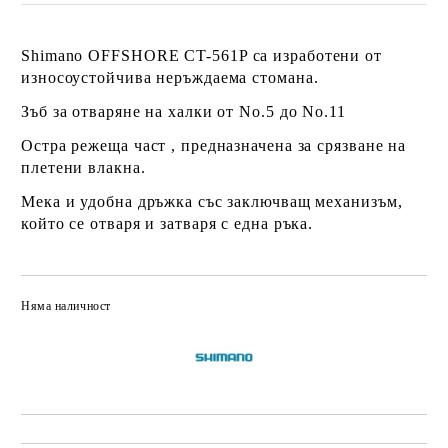
Shimano OFFSHORE CT-561P
са изработени от
износоустойчива неръждаема стомана.
Зъб за отваряне на халки от No.5 до No.11
Остра режеща част , предназначена за срязване на
плетени влакна.
Мека и удобна дръжка със заключващ механизъм,
който се отваря и затваря с една ръка.
Няма наличност
Добави в желани