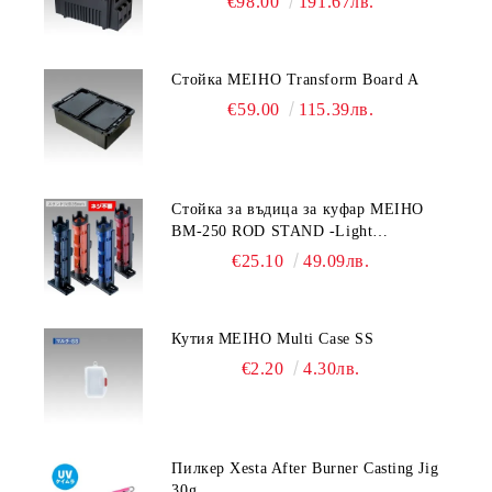
€98.00
191.67лв.
Стойка MEIHO Transform Board A
€59.00
115.39лв.
Стойка за въдица за куфар MEIHO
BM-250 ROD STAND -Light
Blue/Black color
€25.10
49.09лв.
Кутия MEIHO Multi Case SS
€2.20
4.30лв.
Пилкер Xesta After Burner Casting Jig
30g.