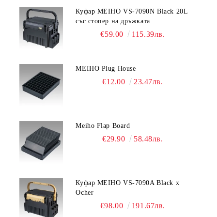
Куфар MEIHO VS-7090N Black 20L
със стопер на дръжката
€59.00
115.39лв.
MEIHO Plug House
€12.00
23.47лв.
Meiho Flap Board
€29.90
58.48лв.
Куфар MEIHO VS-7090A Black x
Ocher
€98.00
191.67лв.