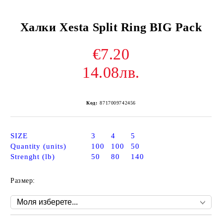
Халки Xesta Split Ring BIG Pack
€7.20
14.08лв.
Код:
8717009742456
SIZE
3
4
5
Quantity (units)
100
100
50
Strenght (lb)
50
80
140
Размер: