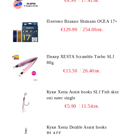
€8.90
17.41лв.
Плетено Влакно Shimano OCEA 17+
€129.90
254.06лв.
Пикер XESTA Scramble Turbo SLJ
80g.
€13.50
26.40лв.
Куки Xesta Assist hooks SLJ Fish skin
oni eater single
€5.90
11.54лв.
Куки Xesta Double Assist hooks
BLAZE