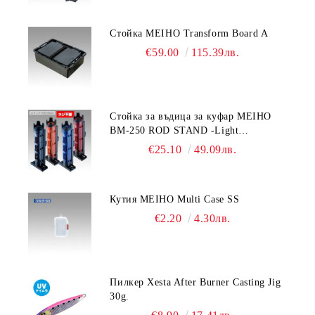
Стойка MEIHO Transform Board A
€59.00
115.39лв.
Стойка за въдица за куфар MEIHO
BM-250 ROD STAND -Light
Blue/Black color
€25.10
49.09лв.
Кутия MEIHO Multi Case SS
€2.20
4.30лв.
Пилкер Xesta After Burner Casting Jig
30g.