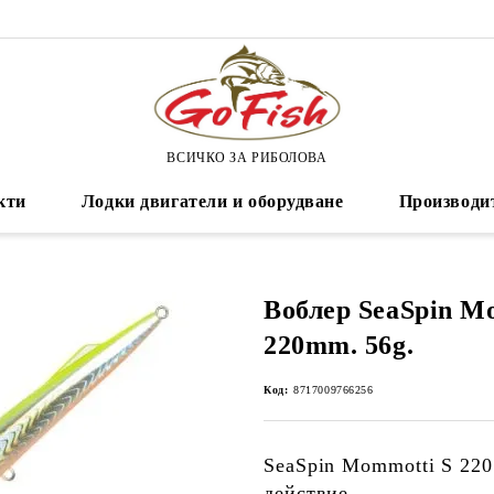
ВСИЧКО ЗА РИБОЛОВА
кти
Лодки двигатели и оборудване
Производи
Воблер SeaSpin M
220mm. 56g.
Код:
8717009766256
SeaSpin Mommotti S 220
действие