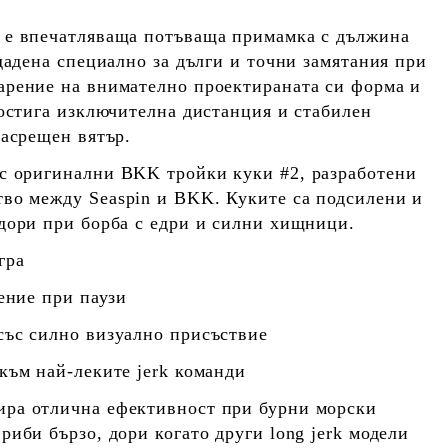
е впечатляваща потъваща примамка с дължина
здадена специално за
дълги и точни замятания при
дарение на внимателно проектираната си форма и
постига изключителна дистанция и стабилен
насрещен вятър.
 с оригинални
BKK тройки куки #2
, разработени
тво между
Seaspin
и
BKK
. Куките са подсилени и
дори при борба с едри и силни хищници.
гра
жение при паузи
със силно визуално присъствие
към най-леките jerk команди
рира
отлична ефективност при бурни морски
 риби бързо, дори когато други long jerk модели