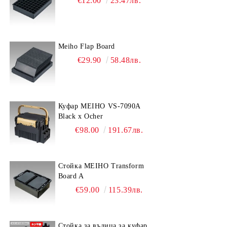
€12.00
23.47лв.
Meiho Flap Board
€29.90
58.48лв.
Куфар MEIHO VS-7090A
Black x Ocher
€98.00
191.67лв.
Стойка MEIHO Transform
Board A
€59.00
115.39лв.
Стойка за въдица за куфар