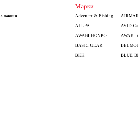
Марки
Adventer & Fishing
AIRMA
за новини
ALLPA
AVID Ca
AWABI HONPO
AWABI
BASIC GEAR
BELMO
BKK
BLUE B