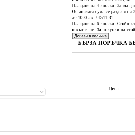
Плащане на 4 вноски. Заплащат
Останалата сума се разделя на 
до 1000 лв. / €511.31
Плащане на 6 вноски. Стойност
оскъпяване. За покупки на стой
БЪРЗА ПОРЪЧКА Б
САМО ПОПЪЛНЕТЕ 2 ПОЛЕТА
Ние ще се свържем с вас в рамки
Цена