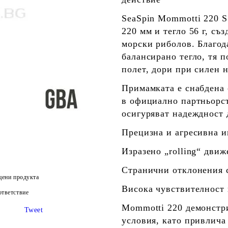
SeaSpin Mommotti 220 S
220 мм
и тегло
56 г
, съ
морски риболов
. Благо
балансирано тегло, тя 
полет, дори при силен 
Примамката е снабдена
в официално партньорс
осигуряват надеждност 
Прецизна и агресивна и
Изразено „rolling“ дви
Странични отклонения 
цени продукта
Висока чувствителност 
тветствие
Mommotti 220 демонст
Tweet
условия
, като привлича