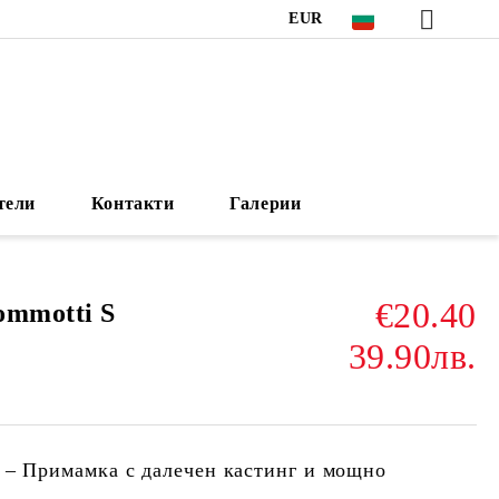
EUR
тели
Контакти
Галерии
€20.40
ommotti S
39.90лв.
 – Примамка с далечен кастинг и мощно