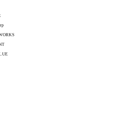
R
rp
 WORKS
NT
LUE