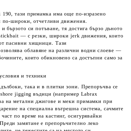
 190, тази примамка има още по-изразено
и по-широки, отчетливи движения.
 и бързото си потъване, тя достига бързо дъното
stickbait
— с резки, широки jerk движения, които
 от пасивни хищници. Тази
озволява облавяне на различни водни слоеве —
бочините, които обикновено са достъпни само за
условия и техники
в
дълбоки
, така и в
плитки зони.
Препоръчва се
shore jigging въдици (например Labrax
ва на метални джигове и меки примамки при
дарение на специална вътрешна система, сачмите
 част по време на кастинг, осигурявайки
 Преди замятане е препоръчително леко
ерите, че тежестите са на мястото си.