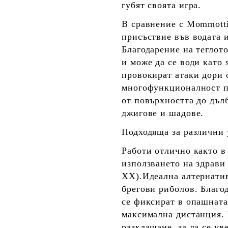
губят своята игра.
В сравнение с Mommotti
присъствие във водата 
Благодарение на теглото
и може да се води като
провокират атаки дори
многофункционалност
п
от повърхността до дъл
джигове и шадове.
Подходяща за различни 
Работи отлично както 
използването на здрави 
XX).Идеална алтернати
брегови риболов. Благо
се фиксират в опашната
максимална дистанция
.
разклащане, за да се ув