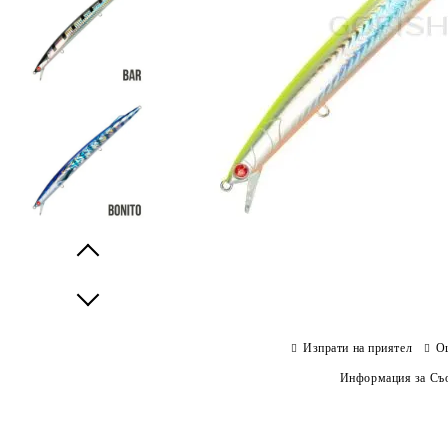
Prev
Next
Изпрати на приятел
О
Информация за Съо