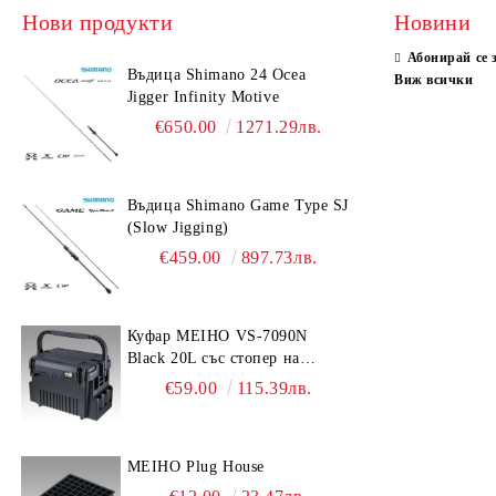
Нови продукти
Новини
Абонирай се 
Въдица Shimano 24 Ocea
Виж всички
Jigger Infinity Motive
€650.00
1271.29лв.
Въдица Shimano Game Type SJ
(Slow Jigging)
€459.00
897.73лв.
Куфар MEIHO VS-7090N
Black 20L със стопер на
дръжката
€59.00
115.39лв.
MEIHO Plug House