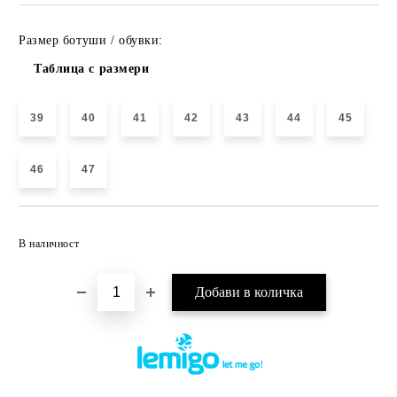
Размер ботуши / обувки:
Таблица с размери
39
40
41
42
43
44
45
46
47
Добави в желани
В наличност