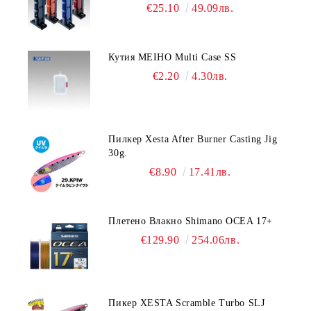
Blue/Black color
€25.10
49.09лв.
Кутия MEIHO Multi Case SS
€2.20
4.30лв.
Пилкер Xesta After Burner Casting Jig
30g.
€8.90
17.41лв.
Плетено Влакно Shimano OCEA 17+
€129.90
254.06лв.
Пикер XESTA Scramble Turbo SLJ