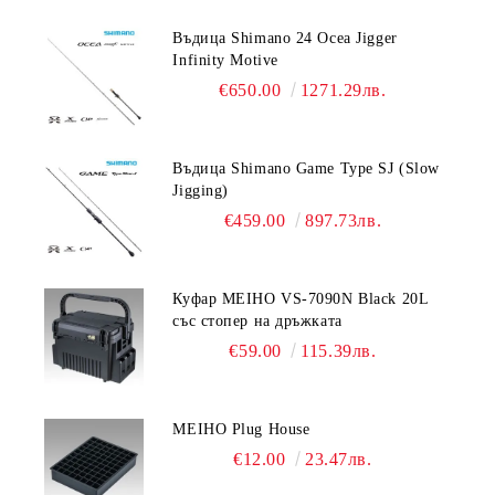
Въдица Shimano 24 Ocea Jigger
Infinity Motive
€650.00
1271.29лв.
Въдица Shimano Game Type SJ (Slow
Jigging)
€459.00
897.73лв.
Куфар MEIHO VS-7090N Black 20L
със стопер на дръжката
€59.00
115.39лв.
MEIHO Plug House
€12.00
23.47лв.